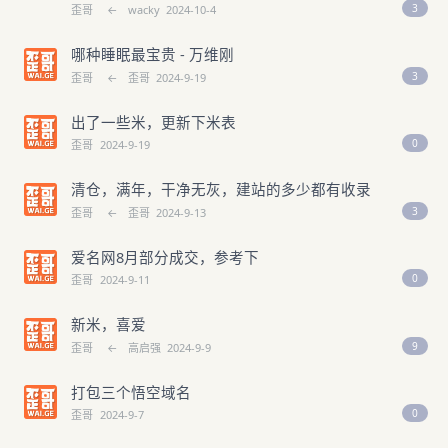
3
歪哥
←
wacky
2024-10-4
哪种睡眠最宝贵 - 万维刚
3
歪哥
←
歪哥
2024-9-19
出了一些米，更新下米表
0
歪哥
2024-9-19
清仓，满年，干净无灰，建站的多少都有收录
3
歪哥
←
歪哥
2024-9-13
爱名网8月部分成交，参考下
0
歪哥
2024-9-11
新米，喜爱
9
歪哥
←
高启强
2024-9-9
打包三个悟空域名
0
歪哥
2024-9-7