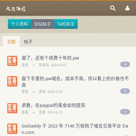
个人资料
论坛帖子
Ta的关注
主题
帖子
漏了，还有个续费十年的.pw
14
歪哥
←
陈奕迅
2024-9-25
盘下手里的.pw域名，成本不高，所以看上的价格也不
高
12
歪哥
←
歪哥
2024-9-25
求教，在paypal的美金如何提现
17
歪哥
←
歪哥
2024-9-25
GoDaddy 于 2022 年 7140 万收购了域名交易平台 Da
n.com