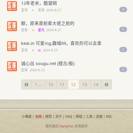
12年老米，酷望网
3
歪哥
←
歪哥
2024-8-27
额，原来是前辈大佬之前的
5
歪哥
←
星光
2024-8-27
keai.in 可爱ing,趣域69，喜欢的可以去拿
2
歪哥
←
zc
2024-8-23
诚心出 sougu.net (搜古/股)
0
歪哥
2024-8-23
1 ...
10
11
12
13
14
小黑屋
|
支持
|
规范
|
关于
|
FAQ
|
群组
|
工具
|
友链
|
RSS
服务器由
DangYun
友情提供