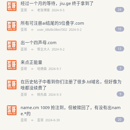
经过一个月的等待，jiu.ge 终于拿到了
24
歪哥
←
老张博客
2024-9-5
所有可注册ai结尾的5位叠字.com
10
歪哥
←
user_68d8c08ecf302
2024-9-2
出一个四声母.com
13
歪哥
←
帮主大人
2024-9-2
来点正能量
3
歪哥
←
哈德森
2024-9-1
在历史帖子中看到你们注册了很多.td域名，但好像为
啥都没续费了
9
歪哥
←
桃先森
2024-9-3
name.cm 1009 抢注到，但被赎回了，有没有出nam
e.*的
20
歪哥
←
歪哥
2024-8-30