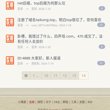
net后缀，top后缀为何那么垃
6
歪哥
←
歪哥
2024-7-23
注册了域名taikong.top，明白top很垃了，奈何喜欢
23
歪哥
←
user_6877ce8479b6a
2024-7-24
卧槽，我错过了什么，四声母.com，470 成交了，没
有任何人去加价
6
歪哥
←
歪哥
2024-7-20
ID:4888 大家好，新人报道
31
歪哥
←
周松松
2024-7-19
1 ...
10
11
12
13
14
小黑屋
|
支持
|
规范
|
关于
|
FAQ
|
群组
|
工具
|
友链
|
RSS
服务器由
DangYun
友情提供