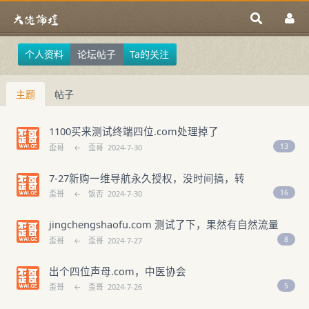
个人资料
论坛帖子
Ta的关注
主题
帖子
1100买来测试终端四位.com处理掉了
13
歪哥
←
歪哥
2024-7-30
7-27新购一维导航永久授权，没时间搞，转
16
歪哥
←
饭否
2024-7-30
jingchengshaofu.com 测试了下，果然有自然流量
8
歪哥
←
歪哥
2024-7-27
出个四位声母.com，中医协会
5
歪哥
←
歪哥
2024-7-26