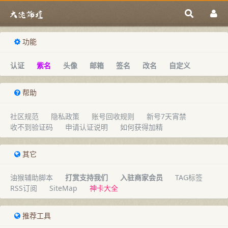
功能
认证
紫名
头像
邮箱
签名
改名
自定义
帮助
社区规范
隐私政策
账号回收规则
新号7天宵禁
收不到验证码
申请认证说明
如何获得加精
其它
油猴辅助脚本
打赏支持我们
入驻商家会员
TAG标签
RSS订阅
SiteMap
神卡大全
推荐工具