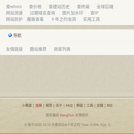
查whois
查价格
查建站历史
查终端
全球后缀
网站测速
过期域名查询
图片加水印
查IP
网站防护
魔盾查毒
十年之约虫洞
实用工具
导航
友情链接
酷站推荐
商家列表
小黑屋
|
支持
|
规范
|
关于
|
FAQ
|
群组
|
工具
|
友链
|
RSS
服务器由
DangYun
友情提供
© 始于2020.10.10
大佬论坛
&
十年之约
Time: 0.004, SQL: 5