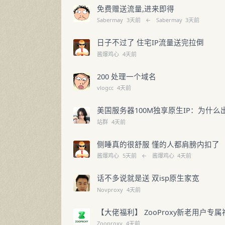
免费赠送流量,进来即得
Sabermay
3天前
←
Sabermay
3天前
日子不过了 住宅IP流量送完拉倒
酱爆鸡心
4天前
200 处理一个域名
vlogcc
4天前
美国服务器100M独享原生IP：为什么
站群
4天前
侧睡真的很舒服 懂的人都肩膀内扣了
酱爆鸡心
5天前
←
酱爆鸡心
4天前
话不多说就是送 双isp原生家宽
Novproxy
4天前
【大佬福利】 ZooProxy新老用户专属
Zooproxy
4天前