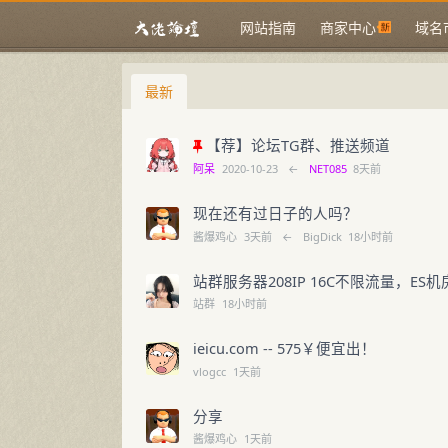
网站指南
商家中心
域名
大佬论坛
最新
【荐】论坛TG群、推送频道
阿呆
2020-10-23
←
NET085
8天前
现在还有过日子的人吗？
酱爆鸡心
3天前
←
BigDick
18小时前
站群服务器208IP 16C不限流量，ES
站群
18小时前
ieicu.com -- 575￥便宜出！
vlogcc
1天前
分享
酱爆鸡心
1天前