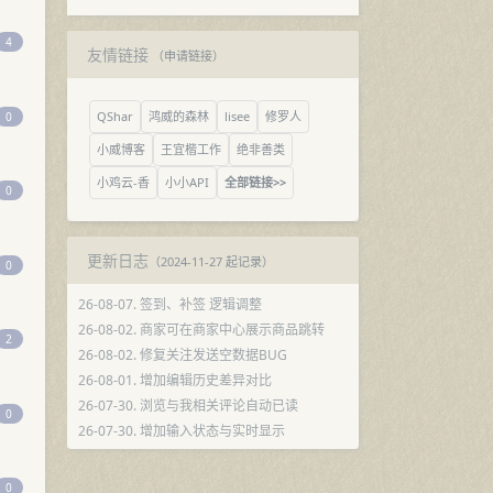
4
友情链接
（
申请链接
）
QShar
鸿威的森林
lisee
修罗人
0
小威博客
王宜楷工作
绝非善类
小鸡云-香
小小API
全部链接>>
0
更新日志
（2024-11-27 起记录）
0
26-08-07. 签到、补签 逻辑调整
26-08-02. 商家可在商家中心展示商品跳转
2
26-08-02. 修复关注发送空数据BUG
26-08-01. 增加编辑历史差异对比
26-07-30. 浏览与我相关评论自动已读
0
26-07-30. 增加输入状态与实时显示
26-07-28. 修复码桶项目N多BUG
26-07-27. 上线开源码桶服务
0