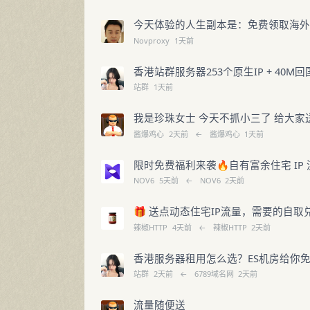
今天体验的人生副本是：免费领取海外
Novproxy
1天前
香港站群服务器253个原生IP + 40
站群
1天前
我是珍珠女士 今天不抓小三了 给大家
酱爆鸡心
2天前
←
酱爆鸡心
1天前
限时免费福利来袭🔥自有富余住宅 I
NOV6
5天前
←
NOV6
2天前
🎁 送点动态住宅IP流量，需要的自取
辣椒HTTP
4天前
←
辣椒HTTP
2天前
香港服务器租用怎么选？ES机房给你免
站群
2天前
←
6789域名网
2天前
流量随便送