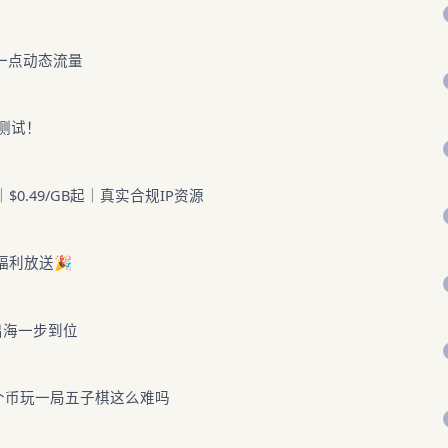
一点动态流量
测试！
$0.49/GB起｜真实合规IP资源
福利放送🎉
群出海一步到位
0个币玩一局五子棋这么难吗