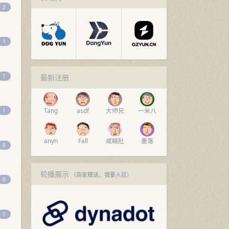
2
1
1
最新注册
Tang
asdf
大师兄
一米八
1
anyn
Fall
咸糊肚
墨落
0
轮播展示
（商家赠送，
我要入驻
）
0
1