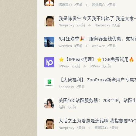
酱爆鸡心
2天前
←
酱爆鸡心
2天前
我是陈俊生 今天我不出轨了 我送大家
Novproxy
2天前
←
Novproxy
2天前
8月狂欢季🎉｜服务器全线优惠，支持
wenwen
4天前
←
wenwen
2天前
⭐【IPPeak代理】⭐1GB免费试用🔥｜
IPPeak
2天前
←
IPPeak
2天前
【大佬福利】 ZooProxy新老用户专属
Zooproxy
2天前
美国16C站群服务器：208个IP，站
站群
3天前
大话之王为啥总是选错啊 我指想要5
Novproxy
3天前
←
酱爆鸡心
3天前