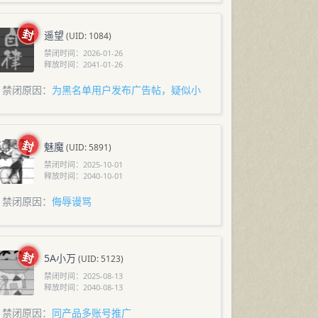
遥望
(UID: 1084)
禁闭时间：
2026-01-26
释放时间：
2041-01-26
禁闭原因：
为黑名单用户发布广告帖，疑似小
/历史有被同样行为封禁过，此为知晓情况再
，永封
魅魔
(UID: 5891)
禁闭时间：
2025-10-01
释放时间：
2040-10-01
禁闭原因：
侮辱谩骂
5A小万
(UID: 5123)
禁闭时间：
2025-08-13
释放时间：
2040-08-13
禁闭原因：
同产品多账号推广