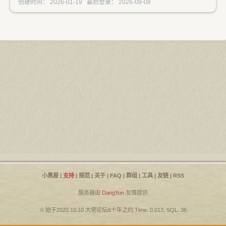
创建时间： 2026-01-19 最后登录： 2026-08-08
小黑屋
|
支持
|
规范
|
关于
|
FAQ
|
群组
|
工具
|
友链
|
RSS
服务器由
DangYun
友情提供
© 始于2020.10.10
大佬论坛
&
十年之约
Time: 0.013, SQL: 36