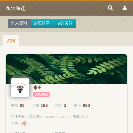
个人资料
论坛帖子
Ta的关注
资料
米王
UID:6012
91
186
2
990
主题
回帖
粉丝
硬币
个性签名：雷若论坛-- www.leiruo.com 短域:67.ci
其它：