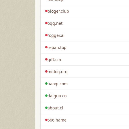
bloger.club
oqq.net
fogger.ai
repan.top
gift.cm
midog.org
tiaoqi.com
daigua.cn
about.cl
666.name