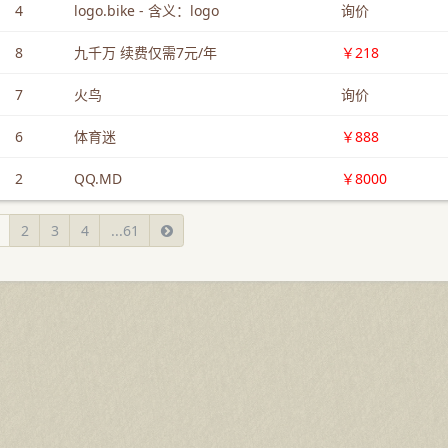
4
logo.bike - 含义：logo
询价
8
九千万 续费仅需7元/年
￥218
7
火鸟
询价
6
体育迷
￥888
2
QQ.MD
￥8000
2
3
4
...61