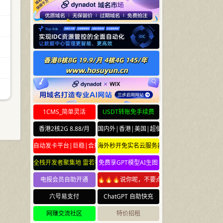
1CMS_简单灵活
USDT转账免手续费
香港2核2G 8.88/月
国内外|香港|美国|超便宜云服务器
自动发卡平台|巨稳|合规
海外秒开免实名云服务器
全栈开发者聚集地 雷若社区 leiruo.com
免费享GPT模型AI生图
电报会员自助开通
🔥🔥🔥说你呢，不要点🔥🔥🔥
六号易支付
ChatGPT 自助快充
网赚交流社区
特价招租