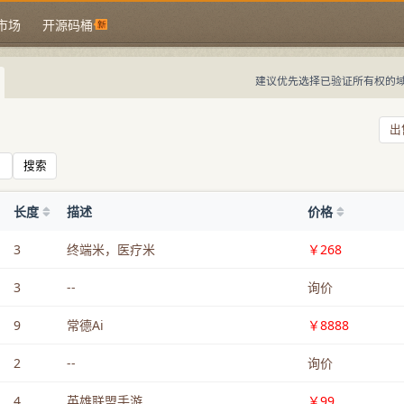
市场
开源码桶
建议优先选择已验证所有权的
出
搜索
长度
描述
价格
3
终端米，医疗米
￥268
3
--
询价
9
常德Ai
￥8888
2
--
询价
4
英雄联盟手游
￥99