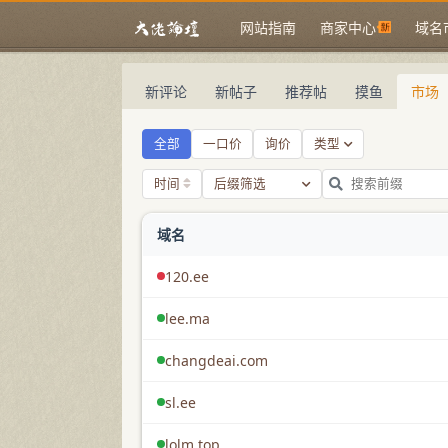
网站指南
商家中心
域名
域名市场
新评论
新帖子
推荐帖
摸鱼
市场
全部
一口价
询价
类型
时间
后缀筛选
域名
120.ee
lee.ma
changdeai.com
sl.ee
lolm.top