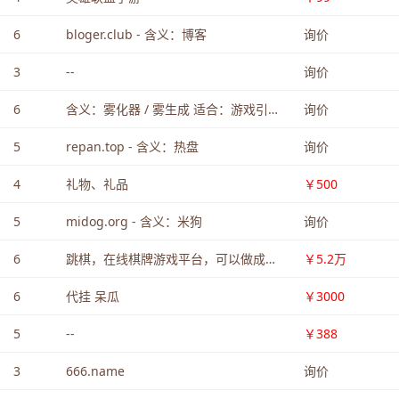
6
bloger.club - 含义：博客
询价
3
--
询价
6
含义：雾化器 / 雾生成 适合：游戏引擎、视觉特效、AI 图形
询价
5
repan.top - 含义：热盘
询价
4
礼物、礼品
￥500
5
midog.org - 含义：米狗
询价
6
跳棋，在线棋牌游戏平台，可以做成一个专业的跳棋对战网站，或者包含跳棋在内的多种棋类游戏平台（如中国跳棋、国际跳棋），或者做实体跳棋品牌等等，终端巨大。
￥5.2万
6
代挂 呆瓜
￥3000
5
--
￥388
3
666.name
询价