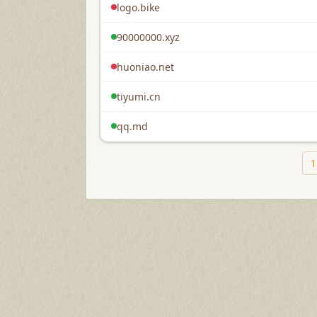
logo.bike
90000000.xyz
huoniao.net
tiyumi.cn
qq.md
1