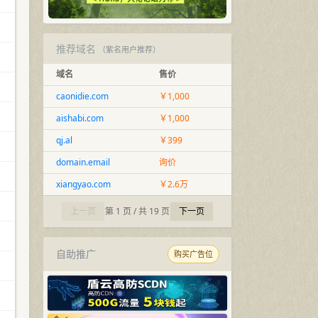
推荐域名
（紫名用户推荐）
域名
售价
caonidie.com
￥1,000
aishabi.com
￥1,000
qj.al
￥399
domain.email
询价
xiangyao.com
￥2.6万
上一页
第 1 页 / 共 19 页
下一页
自助推广
购买广告位