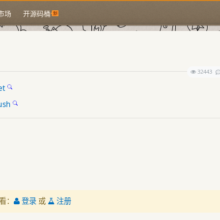
市场
开源码桶
32443
et
ush
看：
登录
或
注册