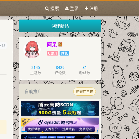
搜索
登录
注册
创建新帖
阿呆
18
UID:1
站长
2145
8429
81
主题数
评论数
粉丝数
自助推广
购买广告位