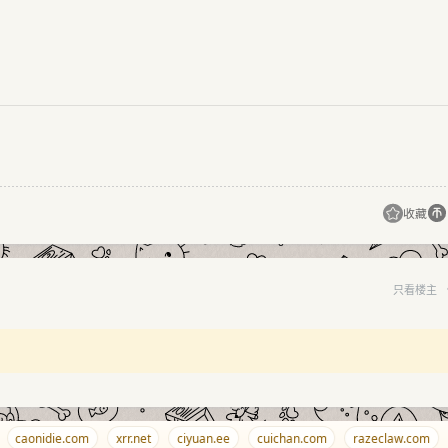
收藏
只看楼主
caonidie.com
xrr.net
ciyuan.ee
cuichan.com
razeclaw.com