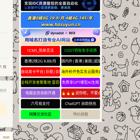
1CMS_简单灵活
USDT转账免手续费
香港2核2G 8.88/月
国内外|香港|美国|超便宜云服务器
1 枚
自动发卡平台|巨稳|合规
海外秒开免实名云服务器
全栈开发者聚集地 雷若社区 leiruo.com
免费享GPT模型AI生图
倒序
电报会员自助开通
🔥🔥🔥说你呢，不要点🔥🔥🔥
六号易支付
ChatGPT 自助快充
网赚交流社区
特价招租
ouou.net
foo.foo
lll.news
haodaohang.com
nimabi.com
ikf.n