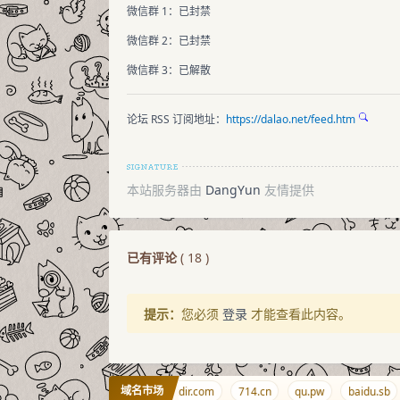
微信群 1：已封禁
微信群 2：已封禁
微信群 3：已解散
论坛 RSS 订阅地址：
https://dalao.net/feed.htm
本站服务器由
DangYun
友情提供
已有评论
(
18
)
提示：
您必须
登录
才能查看此内容。
域名市场
etaverse.by
98765.net
arkdir.com
714.cn
qu.pw
baidu.sb