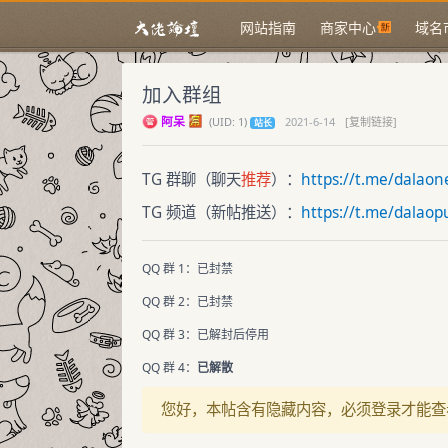
网站指南
商家中心
域名
加入群组
阿呆
(
UID:
1)
2021-6-14
[复制链接]
站长
TG 群聊（聊天
推荐
）：
https://t.me/dalaon
TG 频道（新帖推送）：
https://t.me/dalaop
QQ 群 1：已封禁
QQ 群 2：已封禁
QQ 群 3：已解封后停用
QQ 群 4：
已解散
您好，本帖含有隐藏内容，必须登录才能查