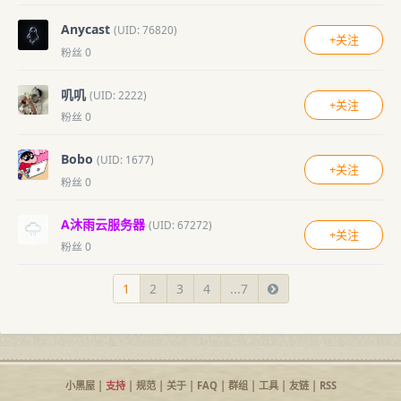
Anycast
(UID: 76820)
+关注
粉丝 0
叽叽
(UID: 2222)
+关注
粉丝 0
Bobo
(UID: 1677)
+关注
粉丝 0
A沐雨云服务器
(UID: 67272)
+关注
粉丝 0
1
2
3
4
...7
小黑屋
|
支持
|
规范
|
关于
|
FAQ
|
群组
|
工具
|
友链
|
RSS