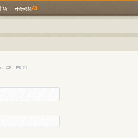
市场
开源码桶
证、驾照、护照等）