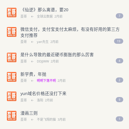
《仙逆》那么离谱，要20
7
歪哥
←
全球云数据
2月前
微信支付，支付宝支付太麻烦，有没有好用的第三方
支付推荐
19
歪哥
←
yan先生
2月前
是什么导致的最近硬币膨胀的那么厉害
4
歪哥
←
DDJJWW
2月前
新学费，年抛
2
歪哥
←
明明下落不明
2月前
yun域名价格还没打下来
9
歪哥
←
洛阳
2月前
漫画三则
1
歪哥
←
不是飞翔的猫
3月前