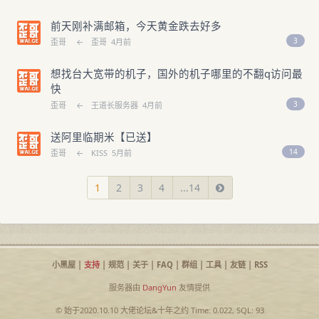
前天刚补满邮箱，今天黄金跌去好多
3
歪哥
←
歪哥
4月前
想找台大宽带的机子，国外的机子哪里的不翻q访问最
快
3
歪哥
←
王道长服务器
4月前
送阿里临期米【已送】
14
歪哥
←
KISS
5月前
1
2
3
4
...14
小黑屋
|
支持
|
规范
|
关于
|
FAQ
|
群组
|
工具
|
友链
|
RSS
服务器由
DangYun
友情提供
© 始于2020.10.10
大佬论坛
&
十年之约
Time: 0.022, SQL: 93