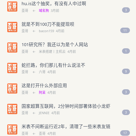
hu.is这个抽奖，有没有人中过啊
3
歪哥
←
域名狗
3月前
就是不到100刀不能提现呗
11
歪哥
←
bacon159
4月前
101研究所？我还以为是个人网站
1
歪哥
←
米表搭建丨主机云
4月前
蛇拦路，你们那儿有什么说法不
9
歪哥
←
六哥
4月前
这是打开什么外部应用
3
歪哥
←
阿呆
4月前
国家超算互联网，2分钟时间部署体验小龙虾
3
歪哥
←
JENNIE
4月前
米表不间断运行近2年，清理了一些米表友链
17
歪哥
←
歪哥
4月前