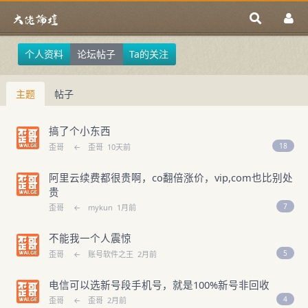
个人资料
论坛帖子
Ta的关注
主题
帖子
搞了个小东西
18
歪哥
←
歪哥
10天前
阿里云续费都很贵啊，co翻倍涨价，vip,com也比别处
贵
7
歪哥
←
mykun
1月前
不能我一个人震惊
5
歪哥
←
账号软件之王
2月前
电信可以选新号段手机号，就是100%新号非回收
4
歪哥
←
歪哥
2月前