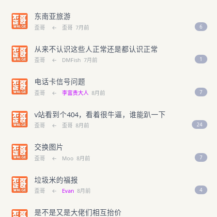
东南亚旅游
6
歪哥
←
歪哥
7月前
从来不认识这些人正常还是都认识正常
1
歪哥
←
DMFish
7月前
电话卡信号问题
7
歪哥
←
李富贵大人
8月前
v站看到个404，看着很牛逼，谁能趴一下
24
歪哥
←
歪哥
8月前
交换图片
7
歪哥
←
Moo
8月前
垃圾米的福报
4
歪哥
←
Evan
8月前
是不是又是大佬们相互抬价