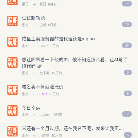
14
歪哥
←
歪哥
8月前
试试新功能
10
歪哥
←
歪哥
8月前
咸鱼上卖服务器的是代理还是xiqian
29
歪哥
←
Gavin
9月前
想让同事看一下他的IP，他不知道怎么看，让AI写了
段代码
3
歪哥
←
觉未醒
10月前
域名卖不掉就涨涨价
8
歪哥
←
CMR
10月前
今日幸运
12
歪哥
←
qqtom
10月前
米还有一个月过期，还在我名下呢，发来让我买....
5
歪哥
←
川建国
10月前