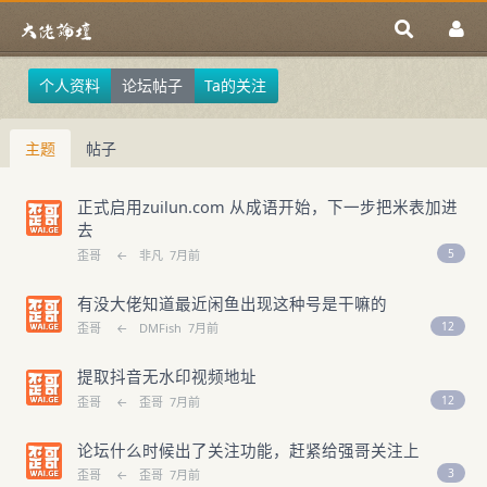
个人资料
论坛帖子
Ta的关注
主题
帖子
正式启用zuilun.com 从成语开始，下一步把米表加进
去
5
歪哥
←
非凡
7月前
有没大佬知道最近闲鱼出现这种号是干嘛的
12
歪哥
←
DMFish
7月前
提取抖音无水印视频地址
12
歪哥
←
歪哥
7月前
论坛什么时候出了关注功能，赶紧给强哥关注上
3
歪哥
←
歪哥
7月前