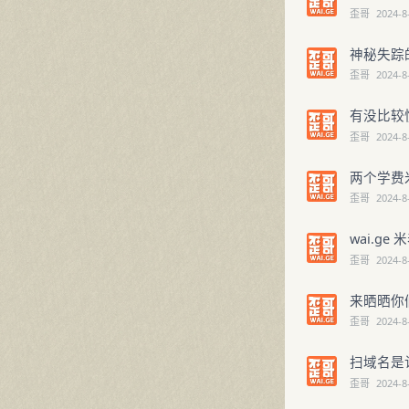
歪哥
2024-8
神秘失踪的酒
歪哥
2024-8
有没比较
歪哥
2024-8
两个学费米
歪哥
2024-8
wai.g
歪哥
2024-8
来晒晒你
歪哥
2024-8
扫域名是
歪哥
2024-8