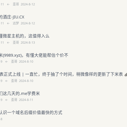
-11
←
歪哥
2024-8-12
庄-JIU.CX
-11
←
远梦
2024-8-12
懂微星主机的，这值得入么
-11
←
歪哥
2024-8-13
(9989.xyz)，有懂大佬能帮估个价不
-9
←
歪哥
2024-8-10
e 米表正式上线 | 一直忙，终于抽了个时间，稍微像样的更新了下米表
-9
←
歪哥
2024-8-10
们这几天的.me学费米
-9
←
歪哥
2024-8-11
认识一个域名后缀价值最快的方式
-8