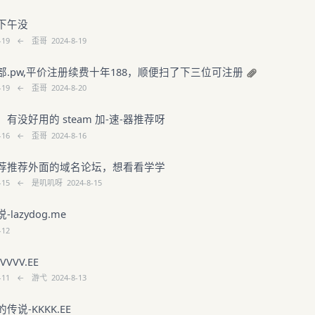
下午没
-19
←
歪哥
2024-8-19
部.pw,平价注册续费十年188，顺便扫了下三位可注册
-19
←
歪哥
2024-8-20
有没好用的 steam 加-速-器推荐呀
-16
←
歪哥
2024-8-16
荐推荐外面的域名论坛，想看看学学
-15
←
是叽叽呀
2024-8-15
-lazydog.me
-12
VVV.EE
-11
←
游弋
2024-8-13
传说-KKKK.EE