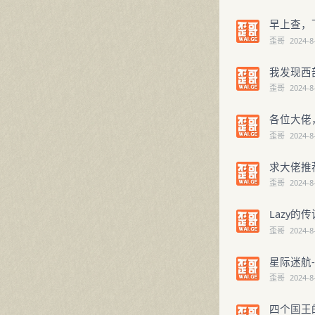
早上查，
歪哥
2024-8
我发现西
歪哥
2024-8
各位大佬，
歪哥
2024-8
求大佬推
歪哥
2024-8
Lazy的传说
歪哥
2024-8
星际迷航-V
歪哥
2024-8
四个国王的