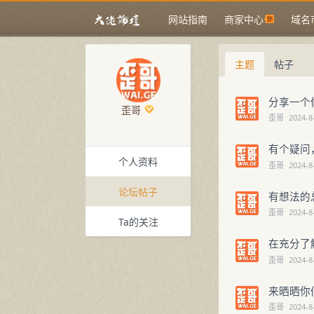
网站指南
商家中心
域名
主题
帖子
分享一个
歪哥
歪哥
2024-8
有个疑问，
个人资料
歪哥
2024-8
论坛帖子
有想法的
歪哥
2024-8
Ta的关注
在充分了
歪哥
2024-8
来晒晒你
歪哥
2024-8