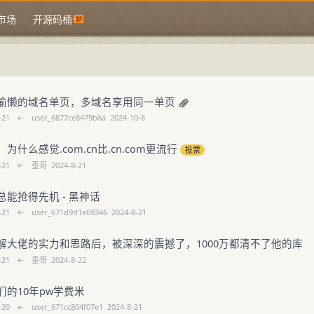
市场
开源码桶
偷懒的域名单页，多域名享用同一单页
-21
←
user_6877ce8479b6a
2024-10-8
为什么感觉.com.cn比.cn.com更流行
投票
-21
←
歪哥
2024-8-21
总能抢得先机 - 黑神话
-21
←
user_671d9d1e69346
2024-8-21
解大佬的实力和思路后，被深深的震撼了，1000万都清不了他的库
-21
←
歪哥
2024-8-22
们的10年pw学费米
-20
←
user_671cc804f07e1
2024-8-21