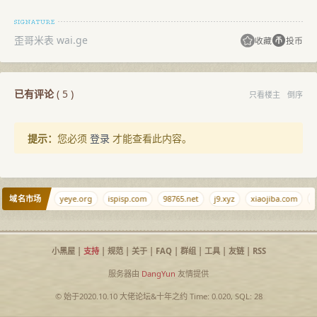
歪哥米表 wai.ge
收藏
投币
已有评论
(
5
)
只看楼主
倒序
提示：
您必须
登录
才能查看此内容。
域名市场
azeclaw.com
yeye.org
ispisp.com
98765.net
j9.xyz
xiaojiba.com
i
小黑屋
|
支持
|
规范
|
关于
|
FAQ
|
群组
|
工具
|
友链
|
RSS
服务器由
DangYun
友情提供
© 始于2020.10.10
大佬论坛
&
十年之约
Time: 0.020, SQL: 28