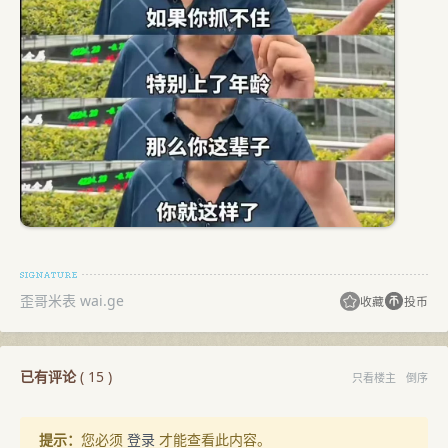
歪哥米表 wai.ge
收藏
投币
已有评论
(
15
)
只看楼主
倒序
提示：
您必须
登录
才能查看此内容。