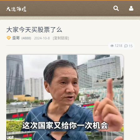
大家今天买股票了么
歪哥
(
4888)
2024-10-8
[复制链接]
1218
15