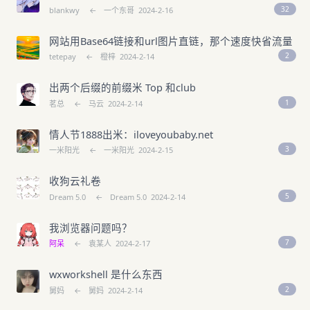
32
blankwy
←
一个东哥
2024-2-16
网站用Base64链接和url图片直链，那个速度快省流量
2
tetepay
←
橙梓
2024-2-14
出两个后缀的前缀米 Top 和club
1
茗总
←
马云
2024-2-14
情人节1888出米：iloveyoubaby.net
3
一米阳光
←
一米阳光
2024-2-15
收狗云礼卷
5
Dream 5.0
←
Dream 5.0
2024-2-14
我浏览器问题吗？
7
阿呆
←
袁某人
2024-2-17
wxworkshell 是什么东西
2
舅妈
←
舅妈
2024-2-14