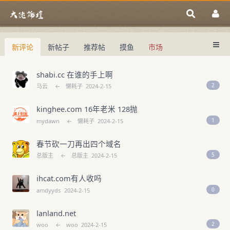
新评论
新帖子
推荐帖
摸鱼
市场
中国域名论坛
大佬论坛专注域名交易、域名投资、域名
中国域名论坛
域名交易指南
域名投资入门
shabi.cc 在谁的手上啊
2
马云
←
懒耗子
2024-2-15
kinghee.com 16年老米 128抛
1
mydawn
←
懒耗子
2024-2-15
春节砍一刀再出四个域名
5
总版主
←
总版主
2024-2-15
ihcat.com有人收吗
0
amdyyds
2024-2-15
lanland.net
2
woo
←
woo
2024-2-15