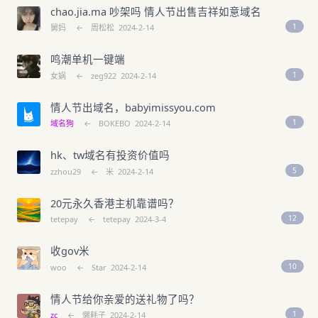
chao.jia.ma 吵架吗 情人节出售吉祥如意域名
1
舅妈
←
周松松
2024-2-14
鸣潮单机一键端
1
女娲
←
zeg922
2024-2-14
情人节出域名，babyimissyou.com
1
域名狗
←
BOKEBO
2024-2-14
hk、tw域名有投资价值吗
5
zzhou29
←
米
2024-2-14
20元永久香港主机靠谱吗？
12
tetepay
←
tetepay
2024-3-4
收gov米
10
woo
←
Star
2024-2-14
情人节给你亲爱的送礼物了吗？
1
zc
←
懒耗子
2024-2-14