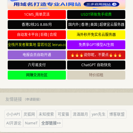
1CMS_简单灵活
USDT转账免手续费
香港2核2G 8.88/月
国内外|香港|美国|超便宜云服务器
自动发卡平台|巨稳|合规
海外秒开免实名云服务器
全栈开发者聚集地 雷若社区 leiruo.com
免费享GPT模型AI生图
电报会员自助开通
🔥🔥🔥说你呢，不要点🔥🔥🔥
六号易支付
ChatGPT 自助快充
网赚交流社区
特价招租
友情链接
（
申请链接
）
小小API
灵狐网
未知搜索
可爱猫
清酒踏月
yan先生
博客联盟
AI开源论
NameT
全部链接>>