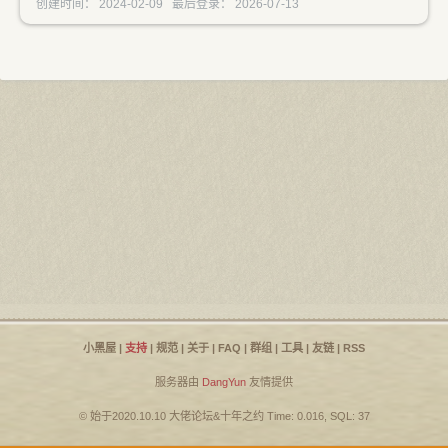
创建时间： 2024-02-09 最后登录： 2026-07-13
小黑屋
|
支持
|
规范
|
关于
|
FAQ
|
群组
|
工具
|
友链
|
RSS
服务器由
DangYun
友情提供
© 始于2020.10.10
大佬论坛
&
十年之约
Time: 0.016, SQL: 37