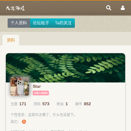
个人资料
论坛帖子
Ta的关注
资料
Star
UID:4560
171
573
1
852
主题
回帖
粉丝
硬币
个性签名：这家伙太懒了，什么也没留下。
其它：