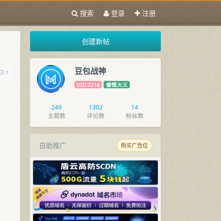
搜索
登录
注册
创建新帖
豆包战神
1
UID:2216
慷慨大义
249
1302
14
主题数
评论数
粉丝数
自助推广
购买广告位