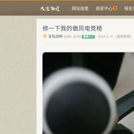
网站指南
商家中心
域名
修一下我的傲风电竞椅
豆包战神
(
UID:
2216)
2024-5-15
[复制链接]
慷慨大义