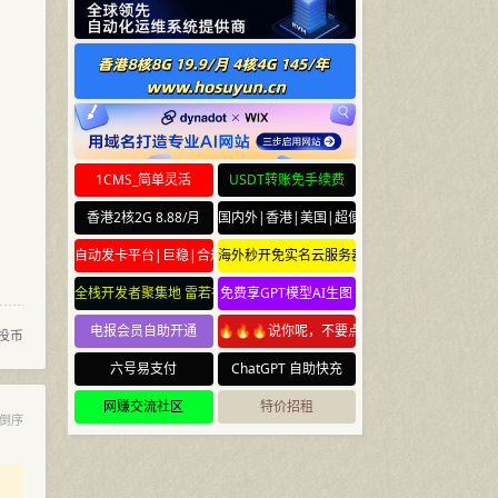
1CMS_简单灵活
USDT转账免手续费
香港2核2G 8.88/月
国内外|香港|美国|超便宜云服务器
自动发卡平台|巨稳|合规
海外秒开免实名云服务器
全栈开发者聚集地 雷若社区 leiruo.com
免费享GPT模型AI生图
电报会员自助开通
🔥🔥🔥说你呢，不要点🔥🔥🔥
投币
六号易支付
ChatGPT 自助快充
网赚交流社区
特价招租
倒序