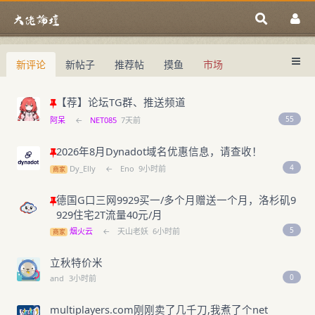
新评论
新帖子
推荐帖
摸鱼
市场
中国域名论坛
大佬论坛专注域名交易、域名投资、域名
中国域名论坛
域名交易指南
域名投资入门
【荐】论坛TG群、推送频道
55
阿呆
←
NET085
7天前
2026年8月Dynadot域名优惠信息，请查收！
4
Dy_Elly
←
Eno
9小时前
商家
德国G口三网9929买一/多个月赠送一个月，洛杉矶9
929住宅2T流量40元/月
5
烟火云
←
天山老妖
6小时前
商家
立秋特价米
0
and
3小时前
multiplayers.com刚刚卖了几千刀,我煮了个net