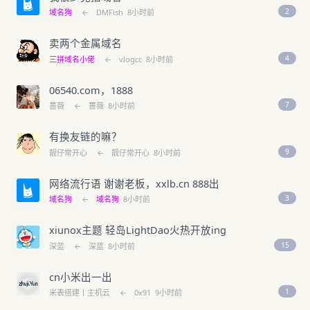
2
域名狗
←
DMFish
8小时前
卖两个金属域名
4
三拼域名小佬
←
vlogcc
8小时前
06540.com，1888
7
蔷薇
←
蔷薇
8小时前
有换友链的嘛？
9
靓仔常开心
←
靓仔常开心
8小时前
网络流行语 谢谢老板，xxlb.cn 888出
3
域名狗
←
域名狗
8小时前
xiunox主题 轻岛LightDao火热开放ing
15
深蓝
←
深蓝
8小时前
cn小米出一出
1
米表搭建丨主机云
←
0x91
9小时前