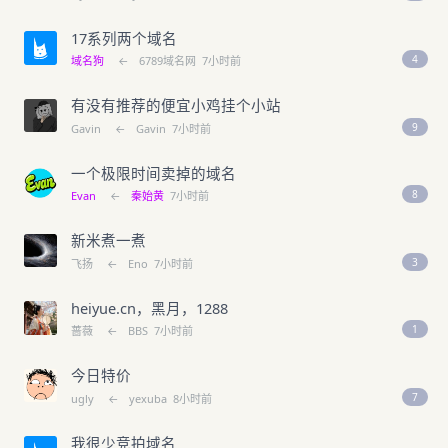
17系列两个域名
4
域名狗
←
6789域名网
7小时前
有没有推荐的便宜小鸡挂个小站
9
Gavin
←
Gavin
7小时前
一个极限时间卖掉的域名
8
Evan
←
秦始黄
7小时前
新米煮一煮
3
飞扬
←
Eno
7小时前
heiyue.cn，黑月，1288
1
蔷薇
←
BBS
7小时前
今日特价
7
ugly
←
yexuba
8小时前
我很少竞拍域名