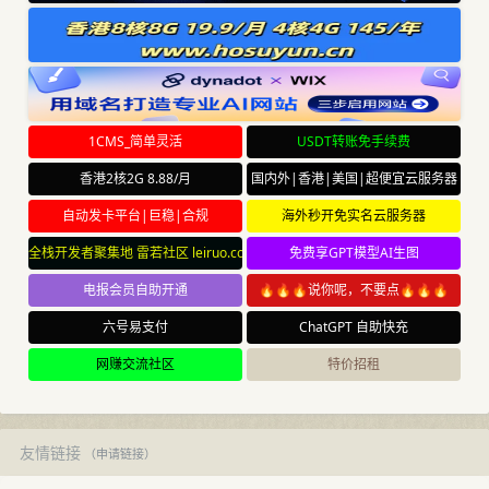
1CMS_简单灵活
USDT转账免手续费
香港2核2G 8.88/月
国内外|香港|美国|超便宜云服务器
自动发卡平台|巨稳|合规
海外秒开免实名云服务器
全栈开发者聚集地 雷若社区 leiruo.com
免费享GPT模型AI生图
电报会员自助开通
🔥🔥🔥说你呢，不要点🔥🔥🔥
六号易支付
ChatGPT 自助快充
网赚交流社区
特价招租
友情链接
（
申请链接
）