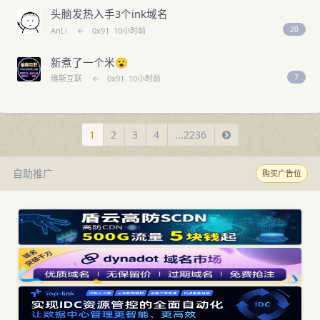
头脑发热入手3个ink域名
20
AnLi
←
0x91
10小时前
新煮了一个米😮
7
维斯互联
←
0x91
10小时前
1
2
3
4
...2236
自助推广
购买广告位