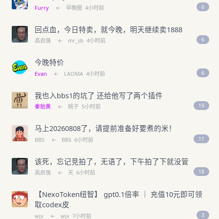
6
Furry
←
早晚圈
4小时前
回点血，今日特卖，就今晚，明天继续卖1888
6
高启强
←
mr_sb
4小时前
今晚特价
6
Evan
←
LAOMA
4小时前
我也入bbs1的坑了 还给他写了两个插件
19
秦始黄
←
桃子
5小时前
马上20260808了，请提前准备好要煮的米！
11
BBS
←
BBS
6小时前
该死，忘记竞拍了，无语了，下午拍了下就没管
18
高启强
←
天
6小时前
【NexoToken纽智】 gpt0.1倍率 ｜ 充值10元即可领
取codex皮
3
wjx
←
wjx
7小时前