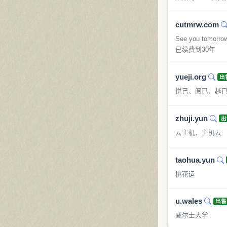
cutmrw.com
See you 
已续费到30年
yueji.org
出
悦己、阅已、越
zhuji.yun
出
云主机、主机云
taohua.yun
桃花运
u.wales
出售
威尔士大学