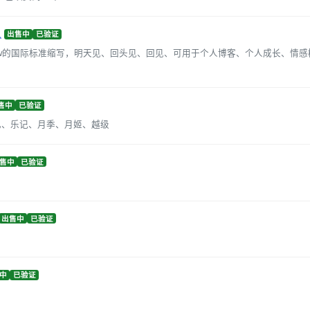
出售中
已验证
tomorrow的国际标准缩写，明天见、回头见、回见、可用于个人博客、个人成长、
售中
已验证
已、乐记、月季、月姬、越级
售中
已验证
出售中
已验证
中
已验证