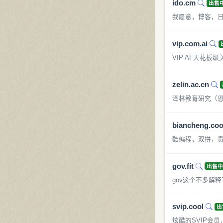
ido.cm
出售
我愿意，博客，
vip.com.ai
VIP AI 天花板
zelin.ac.cn
泽林教育研究（恩
biancheng.coo
酷编程，双拼，贵
gov.fit
出售
gov这个不多解
svip.cool
出
炫酷的SVIP会员