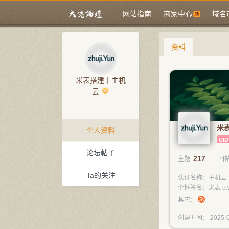
网站指南
商家中心
域名
资料
米表搭建丨主机
云
米
个人资料
UID
论坛帖子
217
主题
回
Ta的关注
认证名称：主机云 |
个性签名：米表 u.wal
其它：
创建时间： 2025-0