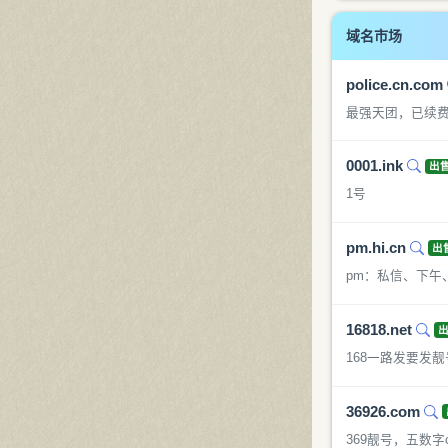
域名市场
police.cn.com
最强天团，已续费
0001.ink
出
1号
pm.hi.cn
出
pm：私信、下午
16818.net
168一路发要发靓
36926.com
369靓号，五数