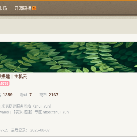
市场
开源码桶
表搭建丨主机云
:5785
1359
7
2167
帖
粉丝
硬币
 米表搭建服务网站（zhuji.Yun）
es | 【表米 搭建】专区 https://zhuji.Yun
7-15 最后登录： 2026-08-07