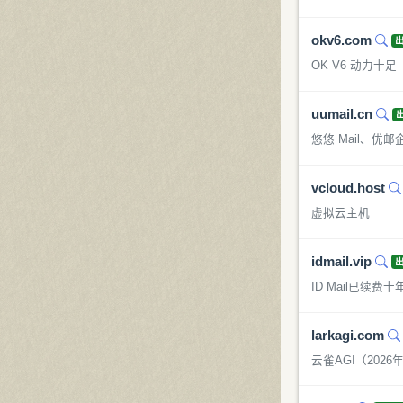
okv6.com
OK V6 动力十足
uumail.cn
悠悠 Mail、优
vcloud.host
虚拟云主机
idmail.vip
ID Mail已续费十
larkagi.com
云雀AGI（202