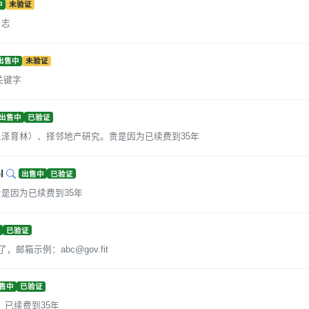
中
未验证
日志
出售中
未验证
级关键字
出售中
已验证
泽育林）、择邻地产研究。贵是因为已续费到35年
l
出售中
已验证
是因为已续费到35年
中
已验证
释了，邮箱示例：
abc@gov.fit
售中
已验证
，已续费到35年