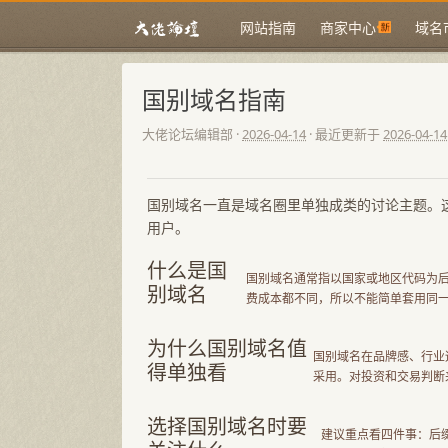
网站指南
商家中心
域名
国别域名指南
大佬论坛编辑部
·
2026-04-14
· 最近更新于
2026-04-14
国别域名一直是域名圈里单独成类的讨论主题。
用户。
什么是国
国别域名通常指以国家或地区代码为后缀的
别域名
费成本都不同，所以不能简单套用同
为什么国别域名值
国别域名在品牌感、行业
得单独看
采用。对投资和交易判断
选择国别域名时要
建议重点看四件事：后