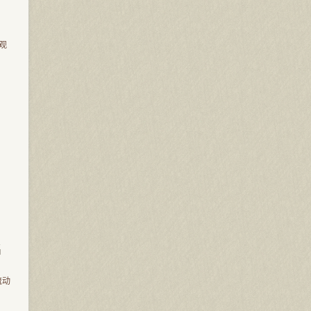
观
名
流动