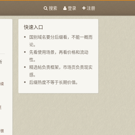
搜索
登录
注册
快速入口
国别域名要分后缀看，不能一概而
论。
先看使用场景，再看价格和流动
性。
新
精选帖负责框架，市场页负责现实
感。
后缀热度不等于长期价值。
和续
泛
。很