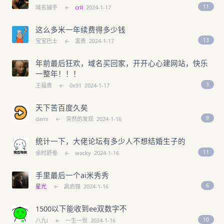
11
域名捕手
←
crll
2024-1-17
这么多米一年续费得多少钱
13
宝宝巴士
←
富贵
2024-1-17
年前最后狂欢，域名买回家，开开心心建网站，快乐
一整年！！！
3
王福贵
←
0x91
2024-1-17
天下苦百度久矣
9
dami
←
突然的发现
2024-1-16
统计一下，大佬论坛有多少人不想结婚生子的
11
余时舒卷
←
wacky
2024-1-16
手里最后一个ai米秀秀
6
星光
←
高启强
2024-1-16
1500以下能收到ee双数字不
10
八九i
←
一生一世
2024-1-16