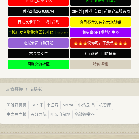
1CMS_简单灵活
USDT转账免手续费
香港2核2G 8.88/月
国内外|香港|美国|超便宜云服务器
自动发卡平台|巨稳|合规
海外秒开免实名云服务器
全栈开发者聚集地 雷若社区 leiruo.com
免费享GPT模型AI生图
电报会员自助开通
🔥🔥🔥说你呢，不要点🔥🔥🔥
六号易支付
ChatGPT 自助快充
网赚交流社区
特价招租
友情链接
（
申请链接
）
优雅好哥哥
Coin驿
小归客
MoraE
小鸡云-香
机智库
中文独立博
百分导航
旺东自留地
全部链接>>