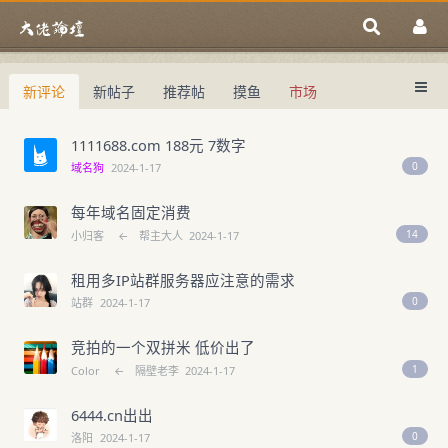
新评论
新帖子
推荐帖
摸鱼
市场
中国域名论坛
大佬论坛专注域名交易、域名投资、域名
中国域名论坛
域名交易指南
域名投资入门
1111688.com 188元 7数字
0
域名狗
2024-1-17
每年域名固定消费
14
小归客
←
帮主大人
2024-1-17
租用多IP站群服务器应注意的需求
0
站群
2024-1-17
竞拍的一个双拼米 低价出了
1
Color
←
隔壁老李
2024-1-17
6444.cn出出
0
洛阳
2024-1-17