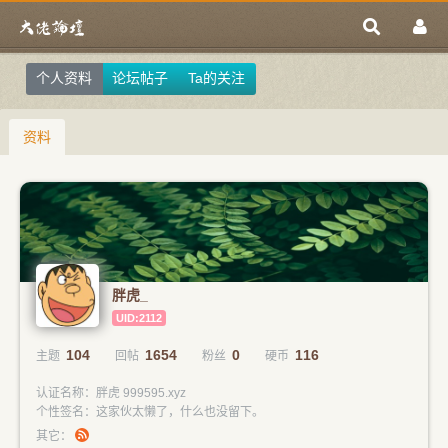
个人资料
论坛帖子
Ta的关注
资料
胖虎_
UID:2112
104
1654
0
116
主题
回帖
粉丝
硬币
认证名称：胖虎 999595.xyz
个性签名：这家伙太懒了，什么也没留下。
其它：