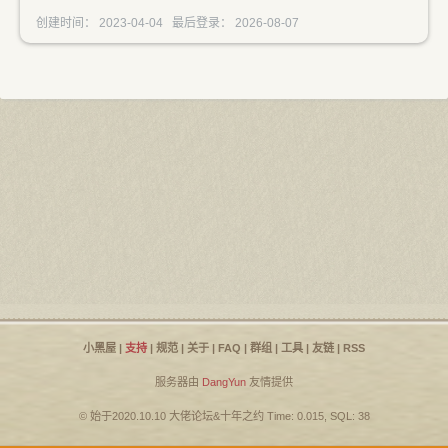
创建时间： 2023-04-04 最后登录： 2026-08-07
小黑屋
|
支持
|
规范
|
关于
|
FAQ
|
群组
|
工具
|
友链
|
RSS
服务器由
DangYun
友情提供
© 始于2020.10.10
大佬论坛
&
十年之约
Time: 0.015, SQL: 38