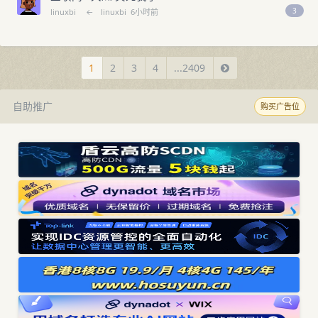
3
linuxbi
←
linuxbi
6小时前
1
2
3
4
...2409
自助推广
购买广告位