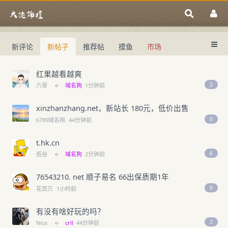
新评论
新帖子
推荐帖
摸鱼
市场
大佬论坛
红果越看越爽
2
六哥
←
域名狗
1分钟前
xinzhanzhang.net，新站长 180元，低价出售
0
6789域名网
44分钟前
t.hk.cn
6
低谷
←
域名狗
2分钟前
76543210. net 顺子易名 66出保质期1年
0
花百万
1小时前
有没有啥好玩的吗？
2
Nice
←
crll
44分钟前