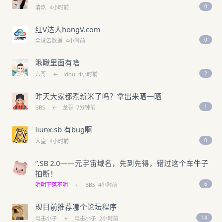
0
清玖
4小时前
红V达人hongV.com
0
全球云数据
4小时前
瞅瞅里面有啥
2
六哥
←
idou
4小时前
昨天大家都煮新米了吗？拿出来晒一晒
1
BBS
←
龙哥
7分钟前
liunx.sb 有bug啊
0
人皇
4小时前
“.SB 2.0——元宇宙域名，先到先得，错过这个车牛子
拍断！
6
明明下落不明
←
BBS
4小时前
现目前推荐哪个论坛程序
14
电击小子
←
电击小子
2小时前