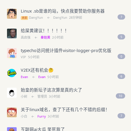
Linux .sb是谁的站，快点我要赞助你服务器
7
DangYun
←
DangYun
28分钟前
商家
给屎黄建议！！！！！！
5
高启强
←
秦始黄
2小时前
typecho访问统计插件visitor-logger-pro优化版
0
VIP
5小时前
V2EX还有机会🤔
6
Evan
←
Evan
5小时前
始皇的新坛子这次算是真的火了
10
小树
←
管埋员
3小时前
关于linux域名，查了下还有几个不错的后缀！
7
小白
←
Furry
3小时前
互联网ai大瓜 笑死我了