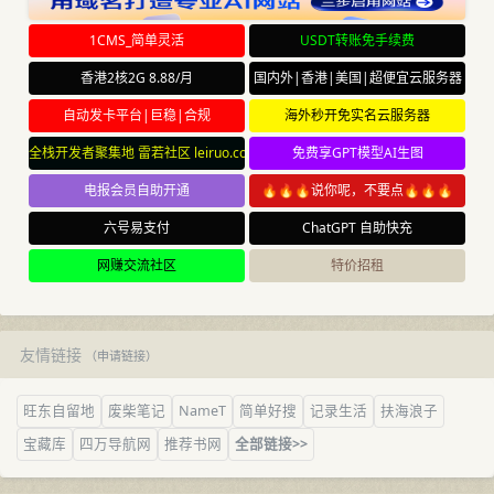
1CMS_简单灵活
USDT转账免手续费
香港2核2G 8.88/月
国内外|香港|美国|超便宜云服务器
自动发卡平台|巨稳|合规
海外秒开免实名云服务器
全栈开发者聚集地 雷若社区 leiruo.com
免费享GPT模型AI生图
电报会员自助开通
🔥🔥🔥说你呢，不要点🔥🔥🔥
六号易支付
ChatGPT 自助快充
网赚交流社区
特价招租
友情链接
（
申请链接
）
旺东自留地
废柴笔记
NameT
简单好搜
记录生活
扶海浪子
宝藏库
四万导航网
推荐书网
全部链接>>