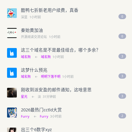
酷鸭七折新老用户续费，真香
0
深蓝
1小时前
秦始黄加油
0
开源阅读交流论坛
1小时前
这三个域名是不是最佳组合，哪个多余？
3
域名狗
←
域名狗
1小时前
这梦什么预兆
3
域名狗
←
明明下落不明
1小时前
刚收到派安盈的邮件通知，这啥意思
3
星光
←
淡
31分钟前
2026最热门cctld大赏
2
Furry
←
Furry
3小时前
出三个6数字xyz