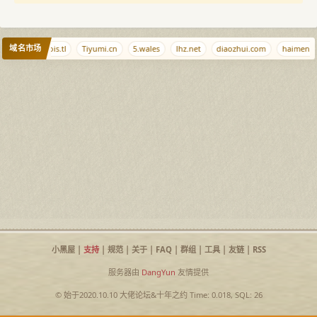
域名市场
q.md
whois.tl
Tiyumi.cn
5.wales
lhz.net
diaozhui.com
haimen.ne
小黑屋
|
支持
|
规范
|
关于
|
FAQ
|
群组
|
工具
|
友链
|
RSS
服务器由
DangYun
友情提供
© 始于2020.10.10
大佬论坛
&
十年之约
Time: 0.018, SQL: 26