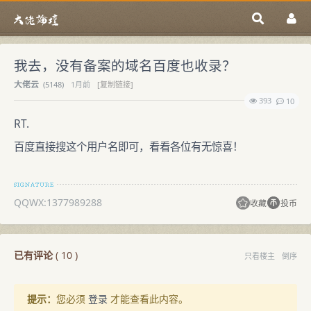
我去，没有备案的域名百度也收录？
大佬云
(
5148)
1月前
[复制链接]
393
10
RT.
百度直接搜这个用户名即可，看看各位有无惊喜！
QQWX:1377989288
收藏
投币
已有评论
(
10
)
只看楼主
倒序
提示：
您必须
登录
才能查看此内容。