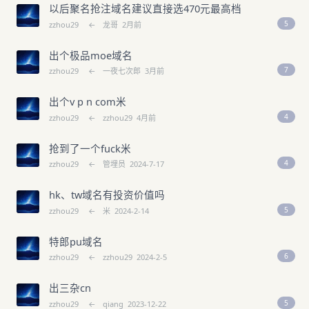
以后聚名抢注域名建议直接选470元最高档
5
zzhou29
←
龙哥
2月前
出个极品moe域名
7
zzhou29
←
一夜七次郎
3月前
出个v p n com米
4
zzhou29
←
zzhou29
4月前
抢到了一个fuck米
4
zzhou29
←
管埋员
2024-7-17
hk、tw域名有投资价值吗
5
zzhou29
←
米
2024-2-14
特郎pu域名
6
zzhou29
←
zzhou29
2024-2-5
出三杂cn
5
zzhou29
←
qiang
2023-12-22