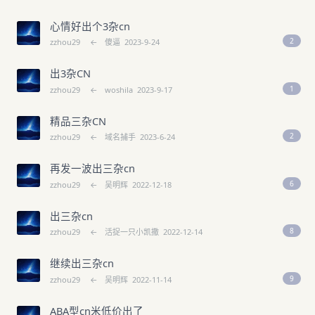
心情好出个3杂cn
2
zzhou29
←
傻逼
2023-9-24
出3杂CN
1
zzhou29
←
woshila
2023-9-17
精品三杂CN
2
zzhou29
←
域名捕手
2023-6-24
再发一波出三杂cn
6
zzhou29
←
吴明辉
2022-12-18
出三杂cn
8
zzhou29
←
活捉一只小凯撒
2022-12-14
继续出三杂cn
9
zzhou29
←
吴明辉
2022-11-14
ABA型cn米低价出了