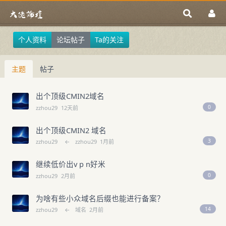
个人资料
论坛帖子
Ta的关注
主题
帖子
出个顶级CMIN2域名
0
zzhou29
12天前
出个顶级CMIN2 域名
3
zzhou29
←
zzhou29
1月前
继续低价出v p n好米
0
zzhou29
2月前
为啥有些小众域名后缀也能进行备案？
14
zzhou29
←
域名
2月前