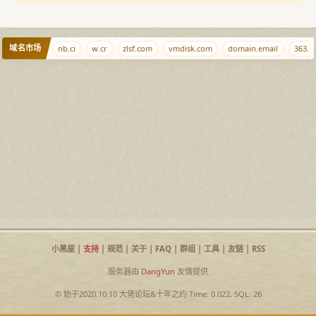
域名市场
taverse.by
nb.ci
w.cr
zlsf.com
vmdisk.com
domain.email
363.or
小黑屋
|
支持
|
规范
|
关于
|
FAQ
|
群组
|
工具
|
友链
|
RSS
服务器由
DangYun
友情提供
© 始于2020.10.10
大佬论坛
&
十年之约
Time: 0.022, SQL: 26