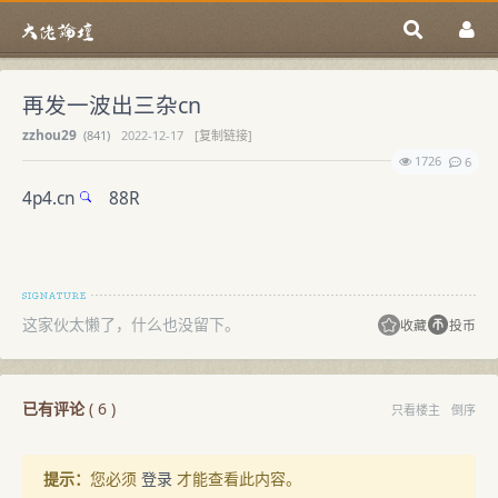
再发一波出三杂cn
zzhou29
(
841)
2022-12-17
[复制链接]
1726
6
4p4.cn
88R
这家伙太懒了，什么也没留下。
收藏
投币
已有评论
(
6
)
只看楼主
倒序
提示：
您必须
登录
才能查看此内容。