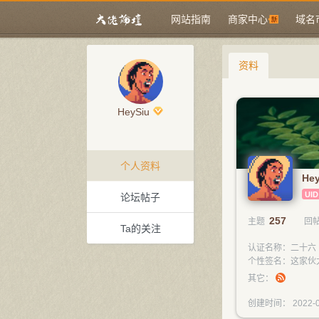
网站指南
商家中心
域名
资料
HeySiu
个人资料
He
UID
论坛帖子
257
主题
回
Ta的关注
认证名称：二十六（er
个性签名：这家伙
其它：
创建时间： 2022-0