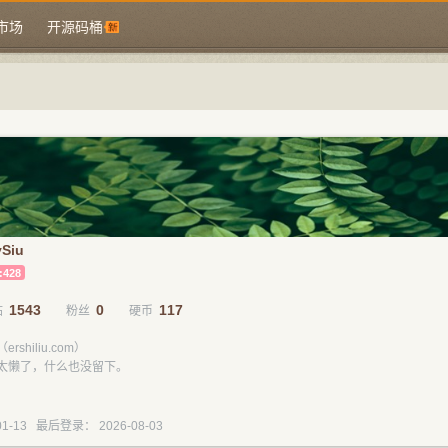
市场
开源码桶
ySiu
:428
1543
0
117
帖
粉丝
硬币
shiliu.com）
太懒了，什么也没留下。
1-13 最后登录： 2026-08-03