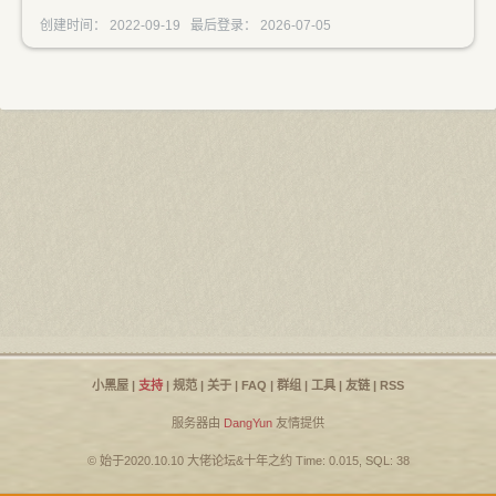
创建时间： 2022-09-19 最后登录： 2026-07-05
小黑屋
|
支持
|
规范
|
关于
|
FAQ
|
群组
|
工具
|
友链
|
RSS
服务器由
DangYun
友情提供
© 始于2020.10.10
大佬论坛
&
十年之约
Time: 0.015, SQL: 38