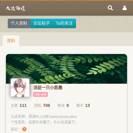
个人资料
论坛帖子
Ta的关注
资料
活捉一只小凯撒
UID:840
111
706
0
13
主题
回帖
粉丝
硬币
认证名称：资源PLUS网 www.ziyuan.plus
个性签名：这家伙太懒了，什么也没留下。
其它：