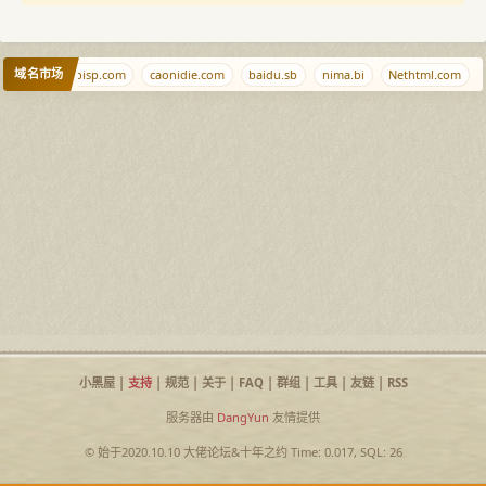
域名市场
ou.net
ispisp.com
caonidie.com
baidu.sb
nima.bi
Nethtml.com
小黑屋
|
支持
|
规范
|
关于
|
FAQ
|
群组
|
工具
|
友链
|
RSS
服务器由
DangYun
友情提供
© 始于2020.10.10
大佬论坛
&
十年之约
Time: 0.017, SQL: 26