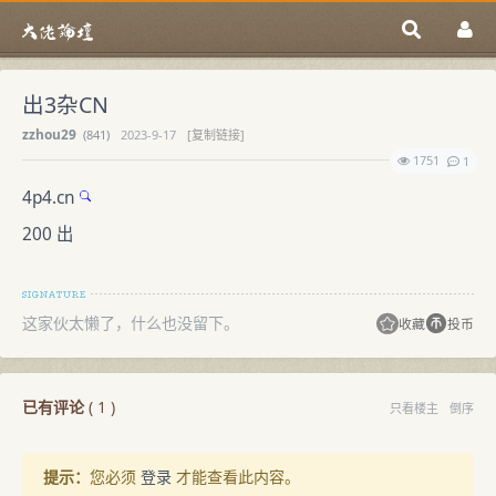
出3杂CN
zzhou29
(
841)
2023-9-17
[复制链接]
1751
1
4p4.cn
200 出
这家伙太懒了，什么也没留下。
收藏
投币
已有评论
(
1
)
只看楼主
倒序
提示：
您必须
登录
才能查看此内容。