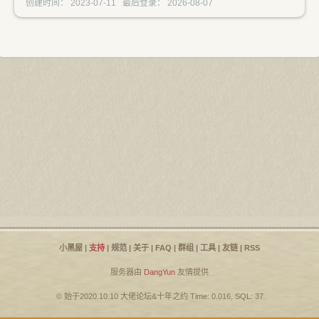
创建时间： 2023-07-11 最后登录： 2026-08-07
小黑屋
|
支持
|
规范
|
关于
|
FAQ
|
群组
|
工具
|
友链
|
RSS
服务器由
DangYun
友情提供
© 始于2020.10.10
大佬论坛
&
十年之约
Time: 0.016, SQL: 37