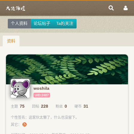
个人资料
论坛帖子
Ta的关注
资料
woshila
UID:2487
75
228
0
31
主题
回帖
粉丝
硬币
个性签名：这家伙太懒了，什么也没留下。
其它：