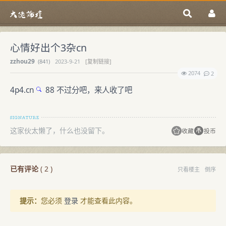
心情好出个3杂cn
zzhou29
(
841)
2023-9-21
[复制链接]
2074
2
4p4.cn
88 不过分吧，来人收了吧
这家伙太懒了，什么也没留下。
收藏
投币
已有评论
(
2
)
只看楼主
倒序
提示：
您必须
登录
才能查看此内容。