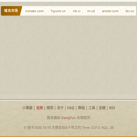
域名市场
qjqj.net
nimabi.com
Tiyumi.cn
nb.ci
m.cd
arkdir.com
0ci.com
小黑屋
|
支持
|
规范
|
关于
|
FAQ
|
群组
|
工具
|
友链
|
RSS
服务器由
DangYun
友情提供
© 始于2020.10.10
大佬论坛
&
十年之约
Time: 0.012, SQL: 26