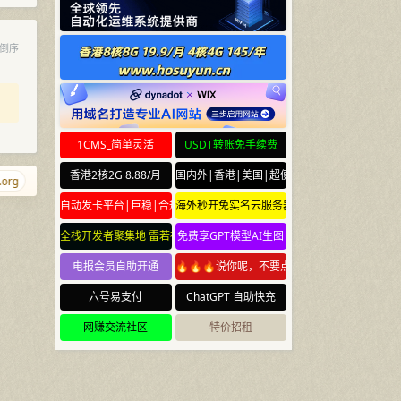
倒序
1CMS_简单灵活
USDT转账免手续费
香港2核2G 8.88/月
国内外|香港|美国|超便宜云服务器
rg
xrr.net
g.cr
ciyuan.gay
v.dog
Nethtml.com
98765.net
自动发卡平台|巨稳|合规
海外秒开免实名云服务器
全栈开发者聚集地 雷若社区 leiruo.com
免费享GPT模型AI生图
电报会员自助开通
🔥🔥🔥说你呢，不要点🔥🔥🔥
六号易支付
ChatGPT 自助快充
网赚交流社区
特价招租