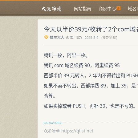
网站指南
商家中心
域名
今天以半价39元/枚转了2个com
帮主大人
(
UID:
107)
2025-5-9
[复制链接]
腾讯一枚，阿里一枚。
腾讯 com 域名续费 90，阿里续费 95
西部半价 39 元转入，2 年内不得转出和 P
如果不卖不转出，西部续费 89，加上 39，是 12
合算。
如果卖掉或者 PUSH，再补 39，也是不亏的。
Q米清单 https://qlist.net