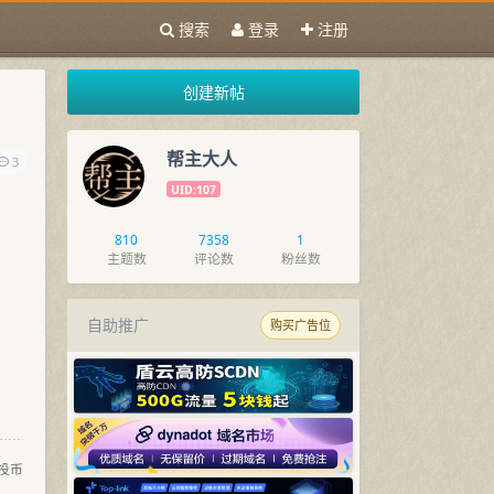
搜索
登录
注册
创建新帖
帮主大人
3
UID:107
810
7358
1
主题数
评论数
粉丝数
自助推广
购买广告位
投币