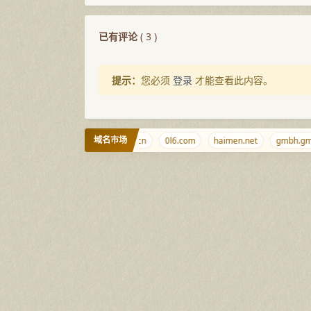
已有评论
(
3
)
提示：
您必须
登录
才能查看此内容。
域名市场
arkdir.com
w.cr
347.cn
0l6.com
haimen.net
gmbh.gmb