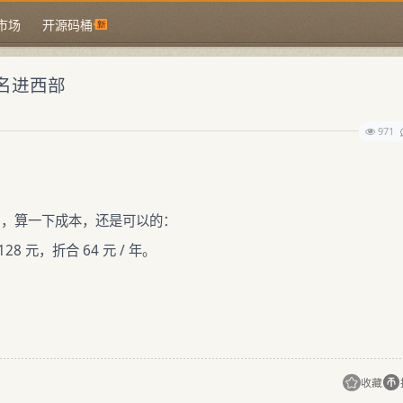
市场
开源码桶
域名进西部
971
USH，算一下成本，还是可以的：
8 元，折合 64 元 / 年。
收藏