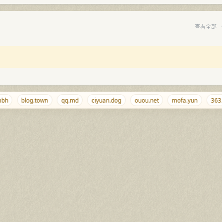
查看全部
h
blog.town
qq.md
ciyuan.dog
ouou.net
mofa.yun
363.o