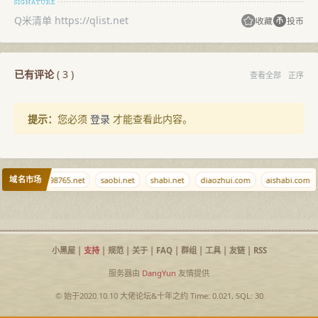
Q米清单 https://qlist.net
收藏
投币
已有评论
(
3
)
查看全部
正序
提示：
您必须
登录
才能查看此内容。
域名市场
alhost.ws
98765.net
saobi.net
shabi.net
diaozhui.com
aishabi.com
小黑屋
|
支持
|
规范
|
关于
|
FAQ
|
群组
|
工具
|
友链
|
RSS
服务器由
DangYun
友情提供
© 始于2020.10.10
大佬论坛
&
十年之约
Time: 0.021, SQL: 30