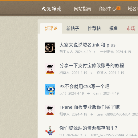
网站指南
商家中心
域名
新评论
新帖子
推荐帖
摸鱼
市场
大家来说说域名.ink 和 plus
帮主大人
2024-4-19
←
一米阳光
2024-4-19
分享一下支付宝修改账号的教程
稻草人
2024-4-19
←
袁某人
2024-4-19
PS不会就用CSS写一个吧
天马
2024-4-19
←
dami
2024-4-19
1Panel面板专业版你们买了嘛
稻草人
2024-4-18
←
user_6890204d04db4
202
你们资源站的资源都存哪里？
SO
2024-4-19
←
user_6723957723aa4
2024-4-