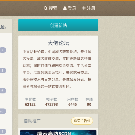
搜索
登录
注册
创建新帖
风险。
域名交流，也覆盖主机、服务器和站长资源讨论。
大佬论坛
南
7
中文站长论坛，中国域名玩家论坛，专注域
名投资、域名收藏交流，实时更新域名行情
动态；同时打造互联网综合交流、生活分享
8
平台，汇聚各路资源福利，兼顾站长交流、
服务器技术与日常分享，是域名爱好者、投
资者与站长的一站式交流社区。
6
主题数
帖子数
用户数
在线
62152
472793
6445
90
26
自助推广
购买广告位
1