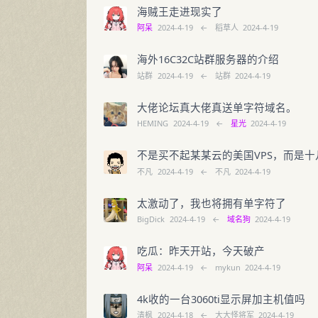
海贼王走进现实了
阿呆
2024-4-19
←
稻草人
2024-4-19
海外16C32C站群服务器的介绍
站群
2024-4-19
←
站群
2024-4-19
大佬论坛真大佬真送单字符域名。
HEMING
2024-4-19
←
星光
2024-4-19
不是买不起某某云的美国VPS，而是
不凡
2024-4-19
←
不凡
2024-4-19
太激动了，我也将拥有单字符了
BigDick
2024-4-19
←
域名狗
2024-4-19
吃瓜：昨天开站，今天破产
阿呆
2024-4-19
←
mykun
2024-4-19
4k收的一台3060ti显示屏加主机值吗
清枫
2024-4-18
←
大大怪将军
2024-4-19