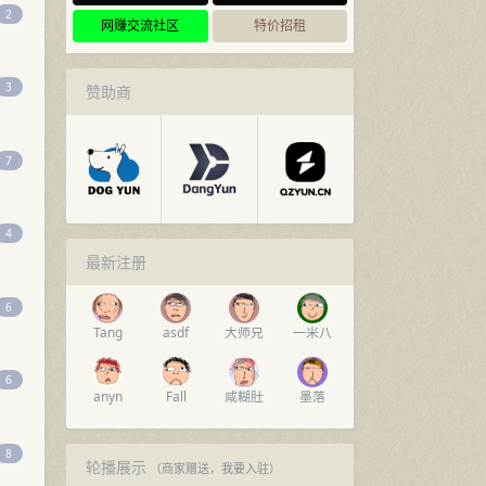
2
网赚交流社区
特价招租
3
赞助商
7
4
最新注册
6
Tang
asdf
大师兄
一米八
6
anyn
Fall
咸糊肚
墨落
8
轮播展示
（商家赠送，
我要入驻
）