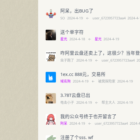
阿呆，出BUG了
SO
2024-4-19
←
user_6723957723aa4
2024-4-
送个单字符
星光
2024-4-18
←
星光
2024-4-19
咋阿里云盘还卖上了，这很少？当年
虫子跑了
2024-4-19
←
user_6723957723aa4
2
1ex.cc 888元，交易所
域名狗
2024-4-19
←
被窝探险家
2024-4-19
3.78T云盘已出
电击小子
2024-4-19
←
帮主大人
2024-4-19
我的公众号终于也开留言了
阿呆
2024-4-19
←
user_6723957723aa4
2024-
注册了个sss. wf