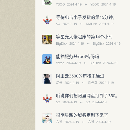
YBOO
2024-4-19
←
YBOO
2024-4-19
等待电击小子发货的第15分钟。
SO
2024-4-19
←
DMFish
2024-4-19
等星光大佬起床的第14个小时
BigDick
2024-4-19
←
BigDick
2024-4-19
能抽服务器root密码吗
Yezee
2024-4-19
←
BigDick
2024-4-19
阿里云3500的审核未通过
鸟哥
2024-4-19
←
丘先森
2024-4-19
听说你们把阿里网盘打到了350。
SO
2024-4-19
←
SO
2024-4-19
很明显新的域名定制下来了
六哥
2024-4-19
←
六哥
2024-4-19