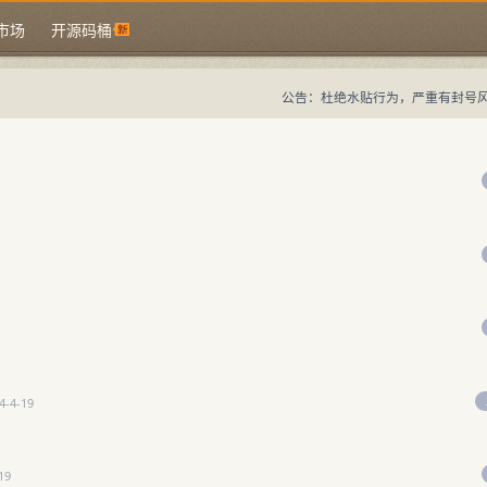
市场
开源码桶
公告：杜绝水贴行为，严重有封号
中国域名论坛
大佬论坛专注域名交易、域名投资、域名出售求购、国别域名与顶级
中国域名论坛
域名交易指南
域名投资入门
域名出售求购
国别域名指
4-4-19
19