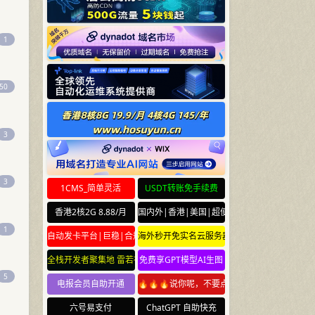
1
50
3
3
1CMS_简单灵活
USDT转账免手续费
香港2核2G 8.88/月
国内外|香港|美国|超便宜云服务器
1
自动发卡平台|巨稳|合规
海外秒开免实名云服务器
全栈开发者聚集地 雷若社区 leiruo.com
免费享GPT模型AI生图
5
电报会员自助开通
🔥🔥🔥说你呢，不要点🔥🔥🔥
六号易支付
ChatGPT 自助快充