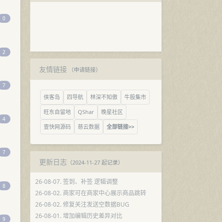
0
2
友情链接
（
申请链接
）
7
侠客岛
四导航
林深不知傲
牛股集市
旺东自留地
QShar
晚星社区
4
壹快网源码
慈云数据
全部链接>>
7
更新日志
（2024-11-27 起记录）
26-08-07. 签到、补签 逻辑调整
8
26-08-02. 商家可在商家中心展示商品跳转
26-08-02. 修复关注发送空数据BUG
26-08-01. 增加编辑历史差异对比
9