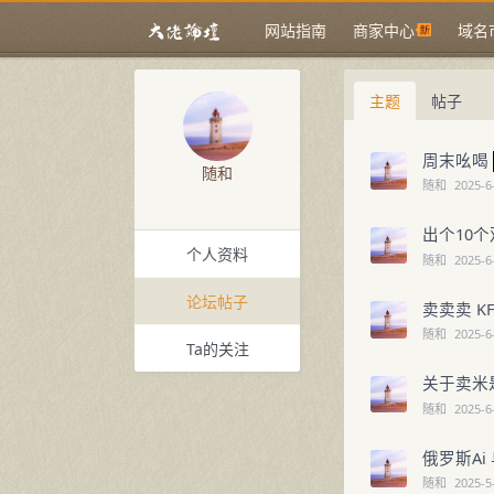
网站指南
商家中心
域名
主题
帖子
周末吆喝
随和
随和
2025-6
出个10
个人资料
随和
2025-6
论坛帖子
卖卖卖 KF
随和
2025-6
Ta的关注
关于卖米
随和
2025-6
俄罗斯Ai
随和
2025-5