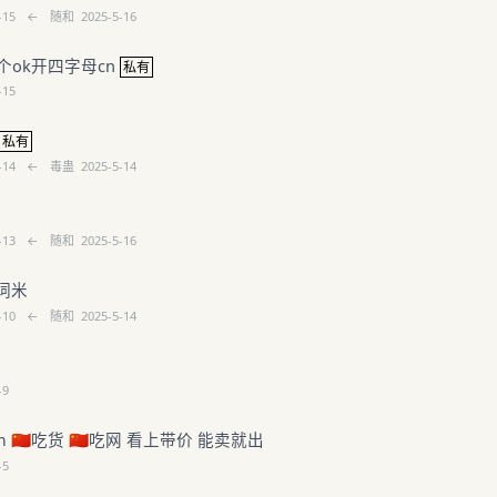
-15
←
随和
2025-5-16
个ok开四字母cn
私有
-15
私有
-14
←
毒蛊
2025-5-14
-13
←
随和
2025-5-16
词米
-10
←
随和
2025-5-14
-9
om 🇨🇳吃货 🇨🇳吃网 看上带价 能卖就出
-5