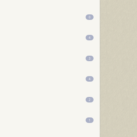
0
4
3
4
2
1