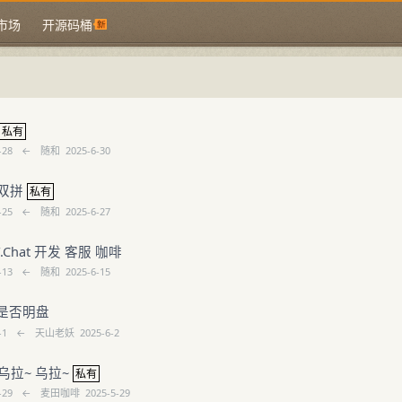
市场
开源码桶
私有
-28
←
随和
2025-6-30
个双拼
私有
-25
←
随和
2025-6-27
.Chat 开发 客服 咖啡
-13
←
随和
2025-6-15
是否明盘
-1
←
天山老妖
2025-6-2
 乌拉~ 乌拉~
私有
-29
←
麦田咖啡
2025-5-29