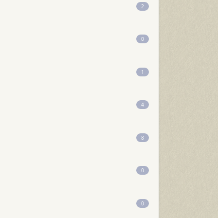
2
0
1
4
8
0
0