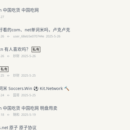
com 中国吃货 中国吃网
-27
好看的com、net单词米吗，卢克卢克
-26
←
user_68eb5e070744e
2025-5-26
cn 有人喜欢吗？
私有
-26
←
妙财
2025-5-26
私有
-25
←
妙财
2025-5-25
occers.Win ⚽️ Kit.Network 🔨 ​
-24
←
国哥
2025-5-25
.com 中国吃货 中国吃网 明盘甩卖
-18
←
随和
2025-5-19
ls.net 原子 原子协议