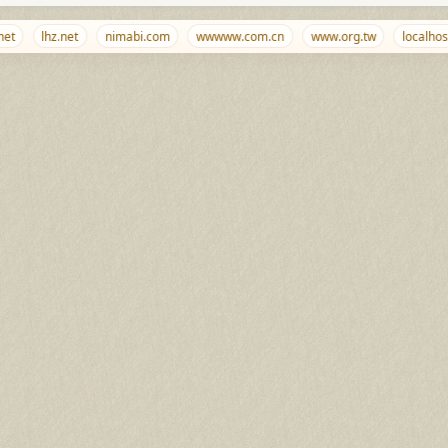
lhz.net
nimabi.com
wwwww.com.cn
www.org.tw
localhost.