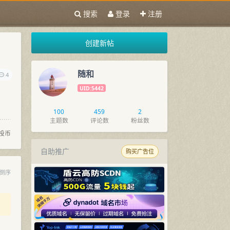
搜索
登录
注册
创建新帖
随和
4
UID:5442
100
459
2
主题数
评论数
粉丝数
投币
自助推广
购买广告位
倒序