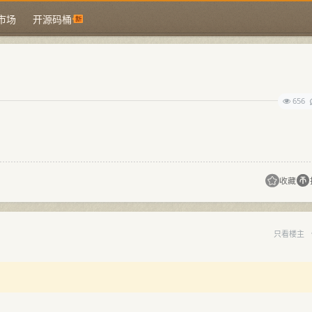
市场
开源码桶
656
收藏
只看楼主