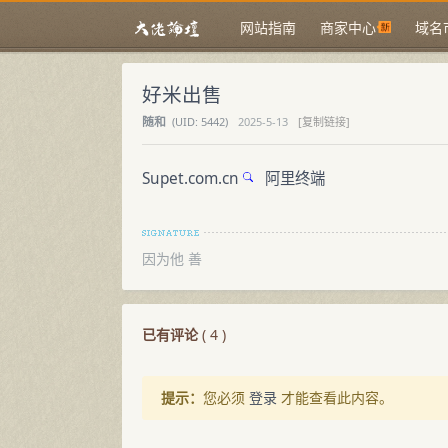
网站指南
商家中心
域名
好米出售
随和
(
UID:
5442)
2025-5-13
[复制链接]
Supet.com.cn
阿里终端
因为他 善
已有评论
(
4
)
提示：
您必须
登录
才能查看此内容。