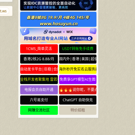
ws
meta.yun
gmbh.gmbh
caoliu.cn
nima.bi
w.cr
123456.s
1CMS_简单灵活
USDT转账免手续费
香港2核2G 8.88/月
国内外|香港|美国|超便宜云服务器
自动发卡平台|巨稳|合规
海外秒开免实名云服务器
全栈开发者聚集地 雷若社区 leiruo.com
免费享GPT模型AI生图
电报会员自助开通
🔥🔥🔥说你呢，不要点🔥🔥🔥
六号易支付
ChatGPT 自助快充
网赚交流社区
特价招租