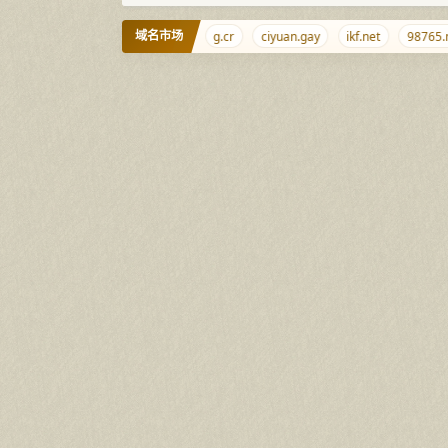
域名市场
ethtml.com
aizhaocha.com
g.cr
ciyuan.gay
ikf.net
98765.net