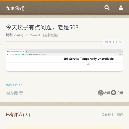
今天坛子有点问题，老是503
随和
(
5442)
2025-4-21
[复制链接]
911
8
因为他 善
收藏
投币
已有评论
(
8
)
只看楼主
倒序