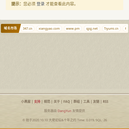
提示：
您必须
登录
才能查看此内容。
域名市场
ishabi.com
347.cn
xiangyao.com
www.pm
qjqj.net
Tiyumi.cn
hh
小黑屋
|
支持
|
规范
|
关于
|
FAQ
|
群组
|
工具
|
友链
|
RSS
服务器由
DangYun
友情提供
© 始于2020.10.10
大佬论坛
&
十年之约
Time: 0.019, SQL: 26