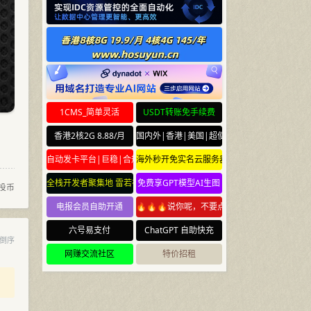
1CMS_简单灵活
USDT转账免手续费
香港2核2G 8.88/月
国内外|香港|美国|超便宜云服务器
自动发卡平台|巨稳|合规
海外秒开免实名云服务器
全栈开发者聚集地 雷若社区 leiruo.com
免费享GPT模型AI生图
投币
电报会员自助开通
🔥🔥🔥说你呢，不要点🔥🔥🔥
六号易支付
ChatGPT 自助快充
倒序
网赚交流社区
特价招租