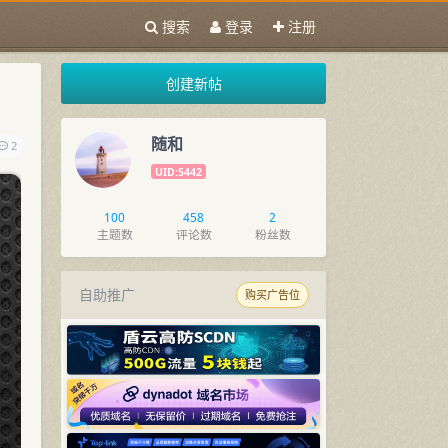
搜索
登录
注册
创建新帖
随和
2
UID:5442
100
458
2
主题数
评论数
粉丝数
自助推广
购买广告位