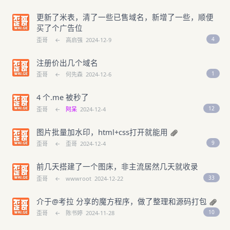
更新了米表，清了一些已售域名，新增了一些，顺便
买了个广告位
4
歪哥
←
高启强
2024-12-9
注册价出几个域名
1
歪哥
←
何先森
2024-12-6
4 个.me 被秒了
12
歪哥
←
阿呆
2024-12-4
图片批量加水印，html+css打开就能用
9
歪哥
←
歪哥
2024-12-4
前几天搭建了一个图床，非主流居然几天就收录
33
歪哥
←
wwwroot
2024-12-22
介于@考拉 分享的魔方程序，做了整理和源码打包
10
歪哥
←
陈书婷
2024-11-28