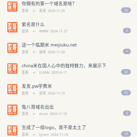
你拥有的第一个域名是啥？
32
歪哥
←
歪哥
2024-11-29
紫名是什么
3
歪哥
←
WWW
2024-11-27
送一个临期米 meijiuku.net
1
歪哥
←
逼哥
2024-11-20
china米在国人心中的独特魅力，来展示下
32
歪哥
←
ICANN
2025-6-17
发发.pw学费米
15
歪哥
←
歪哥
2024-11-19
兔八哥域名出出
3
歪哥
←
shuai
2024-11-18
生成了一组logo，是不是太土了
19
歪哥
←
tyrant
2024-11-18