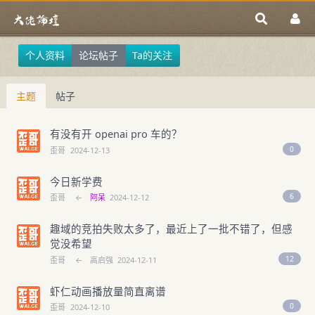
个人资料
论坛帖子
Ta的关注
主题
帖子
有没有开 openai pro 车的？
0
歪哥
2024-12-13
今日新学费
6
歪哥
←
阿呆
2024-12-12
趣域的竞拍失败太多了，最近上了一批不错了，但感
觉没希望
12
歪哥
←
高启强
2024-12-11
虾仁动画播放量简直离谱
0
歪哥
2024-12-10