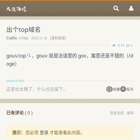
出个top域名
Ciallo
(
1766)
2023-2-18
[复制链接]
1514
0
gouv.top
，gouv 就是法语里的 gov，寓意还是不错的（/d
oge）
这家伙太懒了，什么也没留下。
收藏
投币
已有评论
(
0
)
查看全部
倒序
提示：
您必须
登录
才能查看此内容。