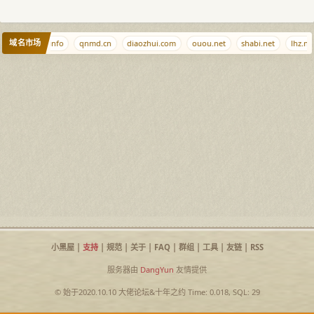
域名市场
com
9999.info
qnmd.cn
diaozhui.com
ouou.net
shabi.net
lhz.net
小黑屋
|
支持
|
规范
|
关于
|
FAQ
|
群组
|
工具
|
友链
|
RSS
服务器由
DangYun
友情提供
© 始于2020.10.10
大佬论坛
&
十年之约
Time: 0.018, SQL: 29