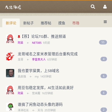
新评论
新帖子
推荐帖
摸鱼
市场
中国域名论坛
大佬论坛专注域名交易、域名投资、域名
中国域名论坛
域名交易指南
域名投资入门
【荐】论坛TG群、推送频道
55
阿呆
←
NET085
9天前
龙哥域名之家米表管理后台重构完成
4
龙哥
←
李富贵大人
6分钟前
我也要学屎黄，上SB域名
6
高启强
←
my
14分钟前
用豆包稳定发挥，AI生活如此美好
6
阿呆
←
觉未醒
16分钟前
谁搞了闲鱼动态头像的源码
2
泽泽社长
←
天马
25分钟前