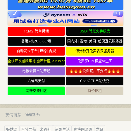
1CMS_简单灵活
USDT转账免手续费
香港2核2G 8.88/月
国内外|香港|美国|超便宜云服务器
自动发卡平台|巨稳|合规
海外秒开免实名云服务器
全栈开发者聚集地 雷若社区 leiruo.com
免费享GPT模型AI生图
电报会员自助开通
🔥🔥🔥说你呢，不要点🔥🔥🔥
六号易支付
ChatGPT 自助快充
网赚交流社区
特价招租
友情链接
（
申请链接
）
好站网
百分导航
米谷社
记录生活
壹快网源码
龙哥