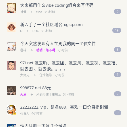
大家都用什么vibe coding组合来写代码
5
排骨
←
tino
3小时前
新入手了一个社区域名 xgsq.com
19
D
←
DDG
3小时前
今天突然发现有人在刷我的同一个JS文件
5
橙梓
←
明明下落不明
3小时前
97t.net 就去听、就去团、就去淘、就去探、就去推、
就去图 、就去谈。。。。
1
大师兄
←
任情随缘
3小时前
998877.net 88元
2
天道
←
米表搭建丨主机云
3小时前
22222222. vip，易名888，喜欢一口价自提谢谢
0
花百万
4小时前
谁去注册一下这几个域名