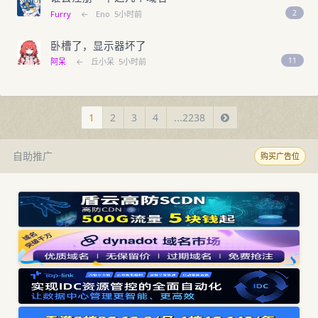
2
Furry
←
Eno
5小时前
卧槽了，显示器坏了
11
阿呆
←
丘小呆
5小时前
1
2
3
4
...2238
自助推广
购买广告位