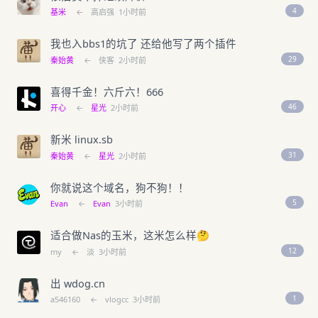
4
基米
←
高启强
1小时前
我也入bbs1的坑了 还给他写了两个插件
29
秦始黄
←
侠客
2小时前
喜得千金！六斤六！666
46
开心
←
星光
2小时前
新米 linux.sb
31
秦始黄
←
星光
2小时前
你就说这个域名，狗不狗！！
5
Evan
←
Evan
3小时前
适合做Nas的玉米，这米怎么样🤔
12
my
←
淡
3小时前
出 wdog.cn
1
a546160
←
vlogcc
3小时前