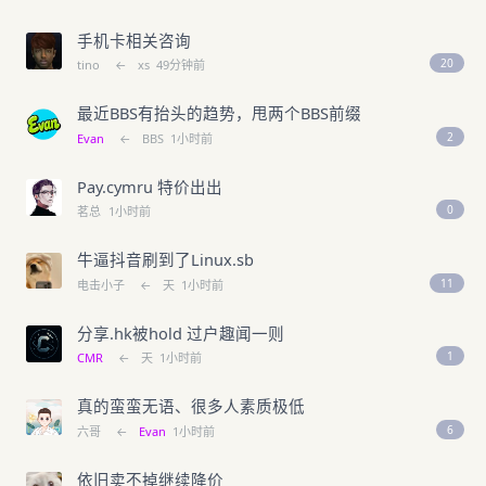
手机卡相关咨询
20
tino
←
xs
49分钟前
最近BBS有抬头的趋势，甩两个BBS前缀
2
Evan
←
BBS
1小时前
Pay.cymru 特价出出
0
茗总
1小时前
牛逼抖音刷到了Linux.sb
11
电击小子
←
天
1小时前
分享.hk被hold 过户趣闻一则
1
CMR
←
天
1小时前
真的蛮蛮无语、很多人素质极低
6
六哥
←
Evan
1小时前
依旧卖不掉继续降价