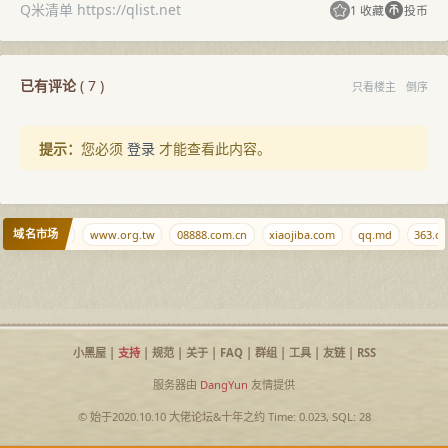
Q米清单 https://qlist.net
1 收藏
投币
已有评论
(
7
)
只看楼主
倒序
提示：
您必须
登录
才能查看此内容。
域名市场
localhost.ws
www.org.tw
08888.com.cn
xiaojiba.com
qq.md
363.or
小黑屋
|
支持
|
规范
|
关于
|
FAQ
|
群组
|
工具
|
友链
|
RSS
服务器由
DangYun
友情提供
© 始于2020.10.10
大佬论坛
&
十年之约
Time: 0.023, SQL: 28