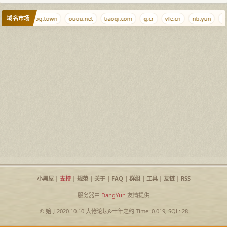
域名市场
iubi.cc
blog.town
ouou.net
tiaoqi.com
g.cr
vfe.cn
nb.yun
qj
小黑屋
|
支持
|
规范
|
关于
|
FAQ
|
群组
|
工具
|
友链
|
RSS
服务器由
DangYun
友情提供
© 始于2020.10.10
大佬论坛
&
十年之约
Time: 0.019, SQL: 28