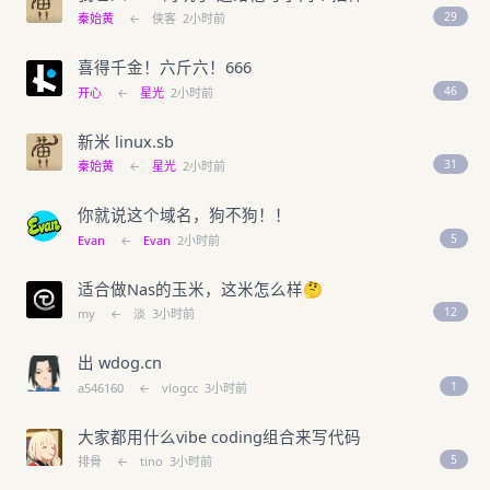
29
秦始黄
←
侠客
2小时前
喜得千金！六斤六！666
46
开心
←
星光
2小时前
新米 linux.sb
31
秦始黄
←
星光
2小时前
你就说这个域名，狗不狗！！
5
Evan
←
Evan
2小时前
适合做Nas的玉米，这米怎么样🤔
12
my
←
淡
3小时前
出 wdog.cn
1
a546160
←
vlogcc
3小时前
大家都用什么vibe coding组合来写代码
5
排骨
←
tino
3小时前