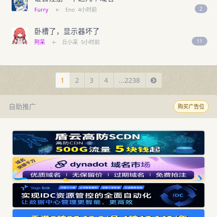
2
Furry
←
Eno
4小时前
卧槽了，显示器坏了
11
阿呆
←
丘小呆
5小时前
1
2
3
4
...2238
自助推广
购买广告位