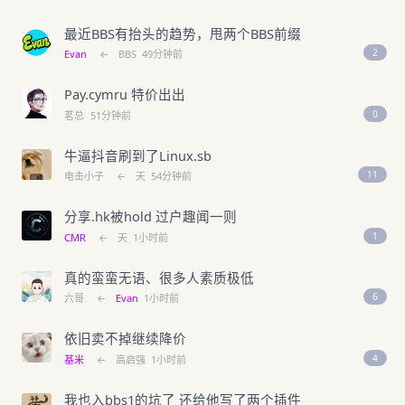
最近BBS有抬头的趋势，甩两个BBS前缀
2
Evan
←
BBS
49分钟前
Pay.cymru 特价出出
0
茗总
51分钟前
牛逼抖音刷到了Linux.sb
11
电击小子
←
天
54分钟前
分享.hk被hold 过户趣闻一则
1
CMR
←
天
1小时前
真的蛮蛮无语、很多人素质极低
6
六哥
←
Evan
1小时前
依旧卖不掉继续降价
4
基米
←
高启强
1小时前
我也入bbs1的坑了 还给他写了两个插件