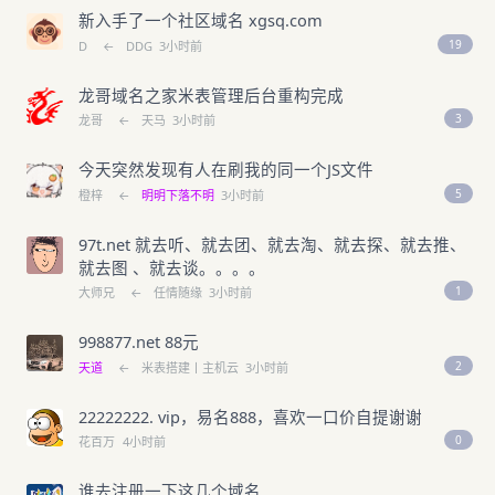
新入手了一个社区域名 xgsq.com
19
D
←
DDG
3小时前
龙哥域名之家米表管理后台重构完成
3
龙哥
←
天马
3小时前
今天突然发现有人在刷我的同一个JS文件
5
橙梓
←
明明下落不明
3小时前
97t.net 就去听、就去团、就去淘、就去探、就去推、
就去图 、就去谈。。。。
1
大师兄
←
任情随缘
3小时前
998877.net 88元
2
天道
←
米表搭建丨主机云
3小时前
22222222. vip，易名888，喜欢一口价自提谢谢
0
花百万
4小时前
谁去注册一下这几个域名