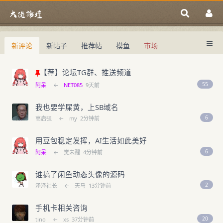
新评论
新帖子
推荐帖
摸鱼
市场
中国域名论坛
大佬论坛专注域名交易、域名投资、域名
中国域名论坛
域名交易指南
域名投资入门
【荐】论坛TG群、推送频道
55
阿呆
←
NET085
9天前
我也要学屎黄，上SB域名
6
高启强
←
my
2分钟前
用豆包稳定发挥，AI生活如此美好
6
阿呆
←
觉未醒
4分钟前
谁搞了闲鱼动态头像的源码
2
泽泽社长
←
天马
13分钟前
手机卡相关咨询
20
tino
←
xs
37分钟前