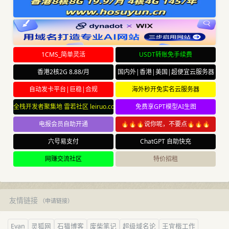
1CMS_简单灵活
USDT转账免手续费
香港2核2G 8.88/月
国内外|香港|美国|超便宜云服务器
自动发卡平台|巨稳|合规
海外秒开免实名云服务器
全栈开发者聚集地 雷若社区 leiruo.com
免费享GPT模型AI生图
电报会员自助开通
🔥🔥🔥说你呢，不要点🔥🔥🔥
六号易支付
ChatGPT 自助快充
网赚交流社区
特价招租
友情链接
（
申请链接
）
Evan
灵狐网
石猫博客
废柴笔记
超级域名论
王宜楷工作