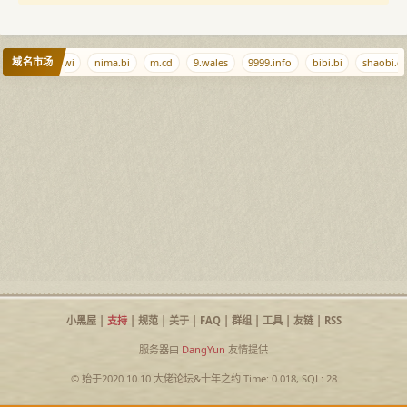
域名市场
mi.cn
b.kiwi
nima.bi
m.cd
9.wales
9999.info
bibi.bi
shaobi.c
小黑屋
|
支持
|
规范
|
关于
|
FAQ
|
群组
|
工具
|
友链
|
RSS
服务器由
DangYun
友情提供
© 始于2020.10.10
大佬论坛
&
十年之约
Time: 0.018, SQL: 28