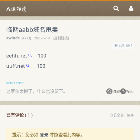
临期aabb域名甩卖
awinds
(
4723)
2025-5-19
[复制链接]
859
1
eehh.net
100
uuff.net
100
这家伙太懒了，什么也没留下。
收藏
投币
已有评论
(
1
)
查看全部
倒序
提示：
您必须
登录
才能查看此内容。