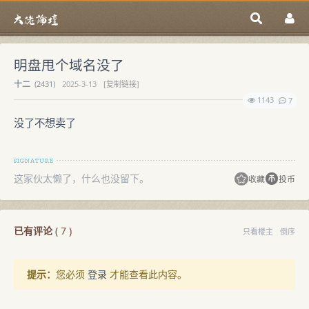
明盘甩个域名没了
十二
(
2431)
2025-3-13
[复制链接]
1143
7
没了不想卖了
这家伙太懒了，什么也没留下。
收藏
投币
已有评论
(
7
)
只看楼主
倒序
提示：
您必须
登录
才能查看此内容。