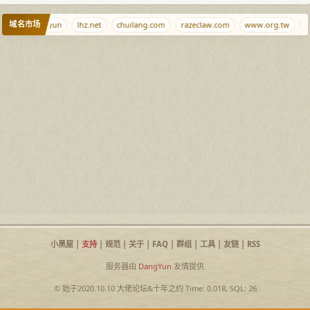
域名市场
3.com
nb.yun
lhz.net
chuilang.com
razeclaw.com
www.org.tw
3
小黑屋
|
支持
|
规范
|
关于
|
FAQ
|
群组
|
工具
|
友链
|
RSS
服务器由
DangYun
友情提供
© 始于2020.10.10
大佬论坛
&
十年之约
Time: 0.018, SQL: 26