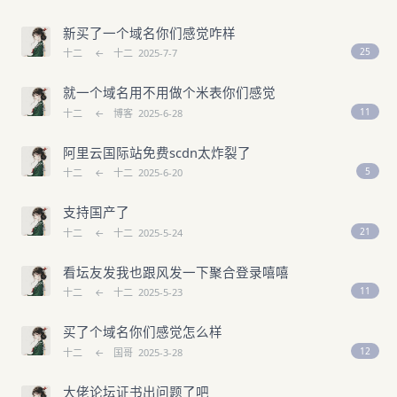
新买了一个域名你们感觉咋样
25
十二
←
十二
2025-7-7
就一个域名用不用做个米表你们感觉
11
十二
←
博客
2025-6-28
阿里云国际站免费scdn太炸裂了
5
十二
←
十二
2025-6-20
支持国产了
21
十二
←
十二
2025-5-24
看坛友发我也跟风发一下聚合登录嘻嘻
11
十二
←
十二
2025-5-23
买了个域名你们感觉怎么样
12
十二
←
国哥
2025-3-28
大佬论坛证书出问题了吧