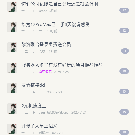
你们公司记账是自己记账还是找会计啊
12
十二
←
Yezee
6月前
华为17ProMax已上手3天说说感受
12
十二
←
十二
10月前
黎洛聚合登录免费送会员
3
十二
←
玖玖
11月前
服务器太多了有没有好玩的项目推荐推荐
10
十二
←
绚丽智云
2025-7-25
友情链接dd
12
十二
←
十二
2025-7-23
2元机速度上
15
十二
←
user_68c93e79bce0f
2025-7-21
开张了大早上起来
19
十二
←
周松松
2025-7-18