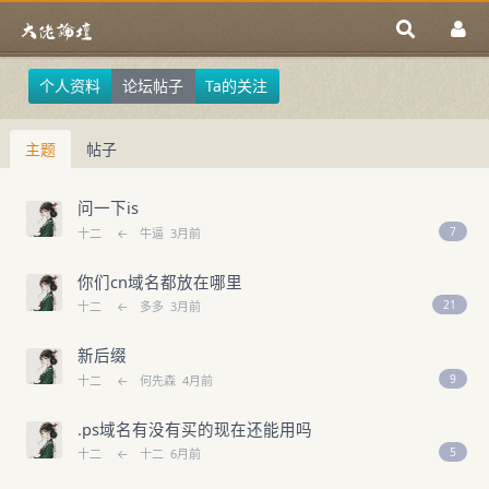
个人资料
论坛帖子
Ta的关注
主题
帖子
问一下is
7
十二
←
牛逼
3月前
你们cn域名都放在哪里
21
十二
←
多多
3月前
新后缀
9
十二
←
何先森
4月前
.ps域名有没有买的现在还能用吗
5
十二
←
十二
6月前