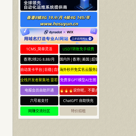
1CMS_简单灵活
USDT转账免手续费
香港2核2G 8.88/月
国内外|香港|美国|超便宜云服务器
自动发卡平台|巨稳|合规
海外秒开免实名云服务器
全栈开发者聚集地 雷若社区 leiruo.com
免费享GPT模型AI生图
电报会员自助开通
🔥🔥🔥说你呢，不要点🔥🔥🔥
六号易支付
ChatGPT 自助快充
网赚交流社区
特价招租