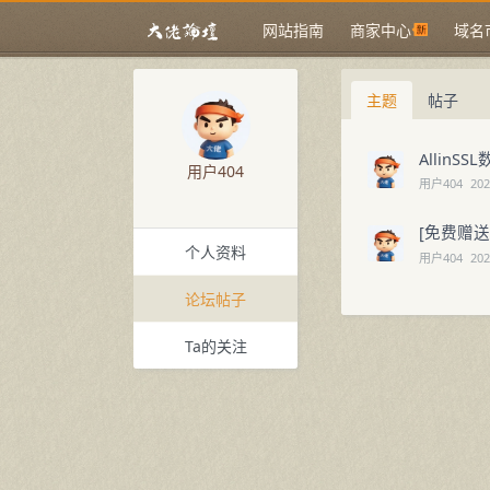
网站指南
商家中心
域名
主题
帖子
Allin
用户404
用户404
202
[免费赠送
个人资料
用户404
202
论坛帖子
Ta的关注